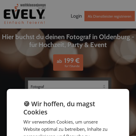
Login
Als Dienstleister registrieren
Hier buchst du deinen Fotograf in Oldenburg -
für Hochzeit, Party & Event
199
€
ab
für 1 Stunde
🍪 Wir hoffen, du magst
Cookies
Wir verwenden Cookies, um unsere
Website optimal zu betreiben, Inhalte zu
bis