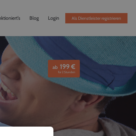
ktioniert’s
Blog
Login
Als Dienstleister registrieren
199
€
ab
für 2 Stunden