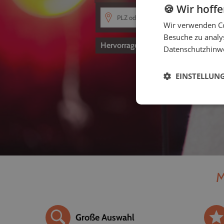
🍪 Wir hoff
Wir verwenden Co
Besuche zu analys
Hervorragend
4,8
von 5
Datenschutzhinw
EINSTELLUN
M
Große Auswahl