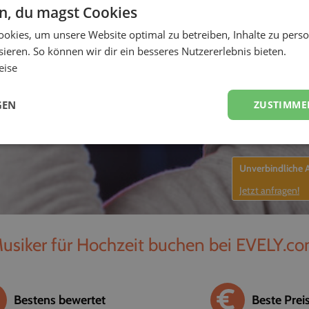
en, du magst Cookies
-
okies, um unsere Website optimal zu betreiben, Inhalte zu perso
ieren. So können wir dir ein besseres Nutzererlebnis bieten.
eise
GEN
ZUSTIMME
Unverbindliche
Jetzt anfragen!
usiker für Hochzeit buchen bei EVELY.c
Bestens bewertet
Beste Prei