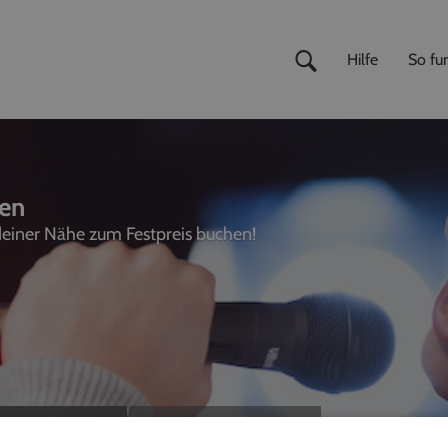
Hilfe
So fun
en
 deiner Nähe zum Festpreis buchen!
ivemusiker
,
Fotografen
unterhalter, Sänger