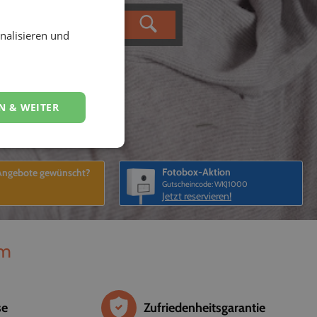
nalisieren und
N & WEITER
Fotobox-Aktion
 Angebote gewünscht?
Gutscheincode: WKJ1000
Jetzt reservieren!
om
se
Zufriedenheitsgarantie