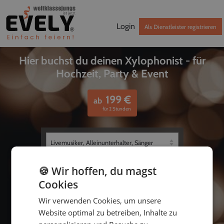
Login
Als Dienstleister registrieren
Hier buchst du deinen Xylophonist - für
Hochzeit, Party & Event
199
€
ab
für 2 Stunden
🍪 Wir hoffen, du magst
Cookies
Wir verwenden Cookies, um unsere
Website optimal zu betreiben, Inhalte zu
bis