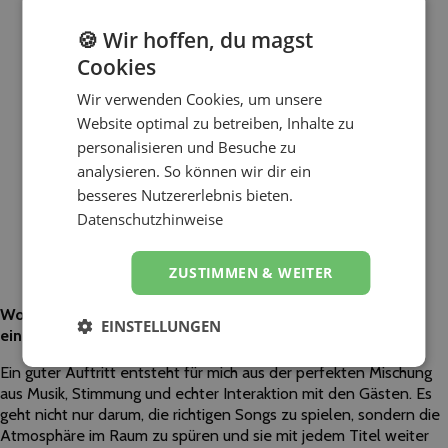
🍪 Wir hoffen, du magst
Cookies
Wir verwenden Cookies, um unsere
Website optimal zu betreiben, Inhalte zu
personalisieren und Besuche zu
analysieren. So können wir dir ein
besseres Nutzererlebnis bieten.
Datenschutzhinweise
ZUSTIMMEN & WEITER
Worauf sollten Kunden besonders achten, wenn sie nach
EINSTELLUNGEN
einem Dienstleister wie dir für ihre Veranstaltung suchen?
Ein guter Auftritt entsteht für mich aus der perfekten Mischung
aus Musik, Stimmung und echter Interaktion mit den Gästen. Es
geht nicht nur darum, die richtigen Songs zu spielen, sondern die
Atmosphäre im Raum zu spüren und sie mit jedem Titel weiter