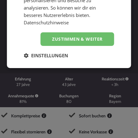
personalisieren und Besuche zu
analysieren. So können wir dir ein
besseres Nutzererlebnis bieten.
Datenschutzhinweise
ZUSTIMMEN & WEITER
Suche starten
EINSTELLUNGEN
Erfahrung
Alter
Reaktionszeit
27
Jahre
43
Jahre
< 3h
Annahmequote
Buchungen
Region
81%
80
Bayern
Komplettpreise
Sofort buchen
Flexibel stornieren
Keine Vorkasse