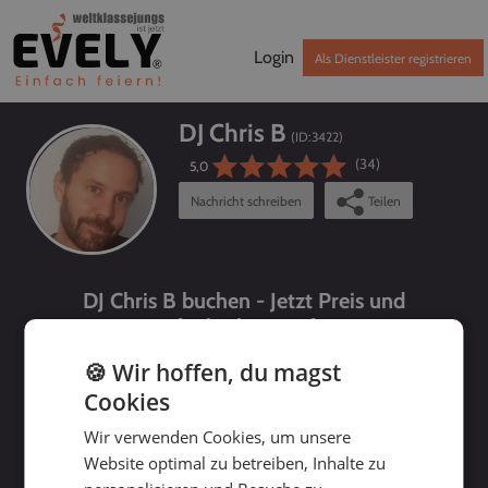
Login
Als Dienstleister registrieren
DJ Chris B
(ID:
3422
)
(34)
5,0
Nachricht schreiben
Teilen
DJ Chris B buchen - Jetzt Preis und
Verfügbarkeit prüfen!
🍪 Wir hoffen, du magst
Cookies
Wir verwenden Cookies, um unsere
Website optimal zu betreiben, Inhalte zu
bis