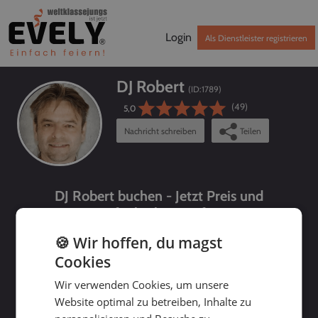
Login
Als Dienstleister registrieren
DJ Robert
(ID:
1789
)
(49)
5,0
Nachricht schreiben
Teilen
DJ Robert buchen - Jetzt Preis und
Verfügbarkeit prüfen!
🍪 Wir hoffen, du magst
Cookies
Wir verwenden Cookies, um unsere
Website optimal zu betreiben, Inhalte zu
bis