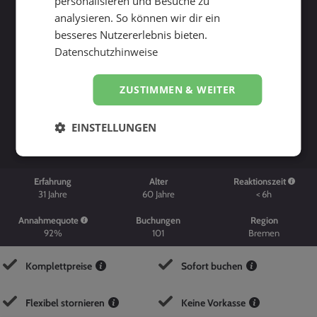
personalisieren und Besuche zu
analysieren. So können wir dir ein
besseres Nutzererlebnis bieten.
Datenschutzhinweise
ZUSTIMMEN & WEITER
Suche starten
EINSTELLUNGEN
Erfahrung
Alter
Reaktionszeit
31
Jahre
60
Jahre
< 6h
Annahmequote
Buchungen
Region
92%
101
Bremen
Komplettpreise
Sofort buchen
Flexibel stornieren
Keine Vorkasse