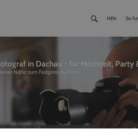
Hilfe
So fun
otograf in Dachau - für Hochzeit, Party 
 deiner Nähe zum Festpreis buchen!
ivemusiker
,
Fotografen
unterhalter, Sänger