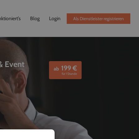
ktioniert’s
Blog
Login
Als Dienstleister registrieren
& Event
199
€
ab
für 1 Stunde