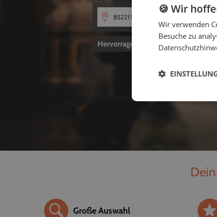
🍪 Wir hoff
Wir verwenden Co
Besuche zu analys
Hervorragend
4,8
von 5
Datenschutzhinw
EINSTELLUN
Dein
Große Auswahl