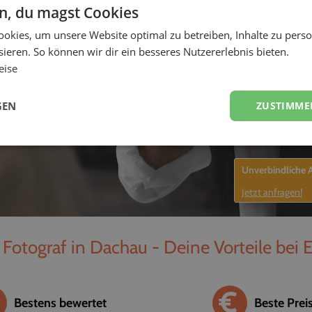
en, du magst Cookies
-
okies, um unsere Website optimal zu betreiben, Inhalte zu perso
ieren. So können wir dir ein besseres Nutzererlebnis bieten.
eise
GEN
ZUSTIMME
Unverbindliche
Jetzt anfragen!
 Fotograf in Dachau - Deine Vorteile bei 
Bestens bewertet
Beste Prei