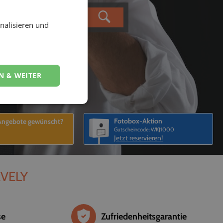
nalisieren und
N & WEITER
Fotobox-Aktion
 Angebote gewünscht?
Gutscheincode: WKJ1000
Jetzt reservieren!
EVELY
se
Zufriedenheitsgarantie