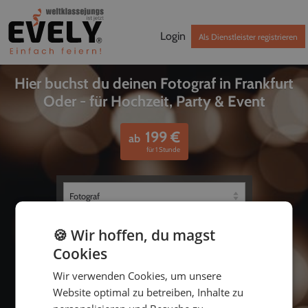
Login
Als Dienstleister registrieren
Hier buchst du deinen Fotograf in Frankfurt
Oder - für Hochzeit, Party & Event
199
€
ab
für 1 Stunde
🍪 Wir hoffen, du magst
Cookies
Wir verwenden Cookies, um unsere
Website optimal zu betreiben, Inhalte zu
bis