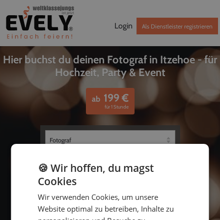
Login
Als Dienstleister registrieren
Hier buchst du deinen Fotograf in Itzehoe - für
Hochzeit, Party & Event
199
€
ab
für 1 Stunde
🍪 Wir hoffen, du magst
Cookies
Wir verwenden Cookies, um unsere
Website optimal zu betreiben, Inhalte zu
bis