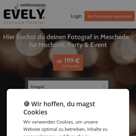
Login
Als Dienstleister registrieren
Hier buchst du deinen Fotograf in Meschede -
für Hochzeit, Party & Event
199
€
ab
für 2 Stunden
🍪 Wir hoffen, du magst
Cookies
Wir verwenden Cookies, um unsere
Website optimal zu betreiben, Inhalte zu
bis