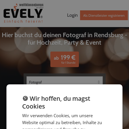
Login
Als Dienstleister registrieren
Hier buchst du deinen Fotograf in Rendsburg -
für Hochzeit, Party & Event
199
€
ab
für 1 Stunde
🍪 Wir hoffen, du magst
Cookies
Wir verwenden Cookies, um unsere
Website optimal zu betreiben, Inhalte zu
bis