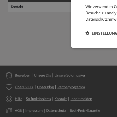
Wie kann ich
Wir verwenden Co
Kontakt
Du kannst Deine Te
Besuche zu analys
Deinen Account dan
Datenschutzhinw
durchgeführt werde
EINSTELLUN
Bewerben
Unsere DJs
Unsere Solomusiker
Über EVELY
Unser Blog
Partnerprogramm
Hilfe
So funktioniert's
Kontakt
Inhalt melden
AGB
Impressum
Datenschutz
Best-Preis-Garantie