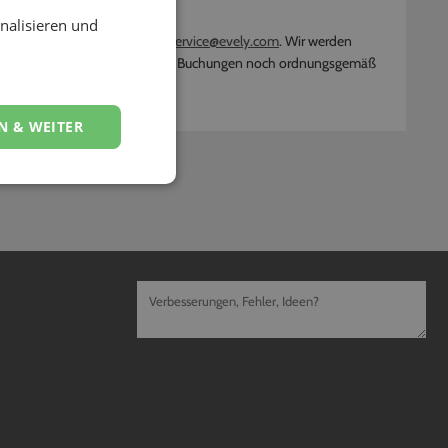
nalisieren und
 mit Deiner Kundennummer an
service@evely.com
. Wir werden
, dass bereits von Dir bestätigte Buchungen noch ordnungsgemäß
N & WEITER