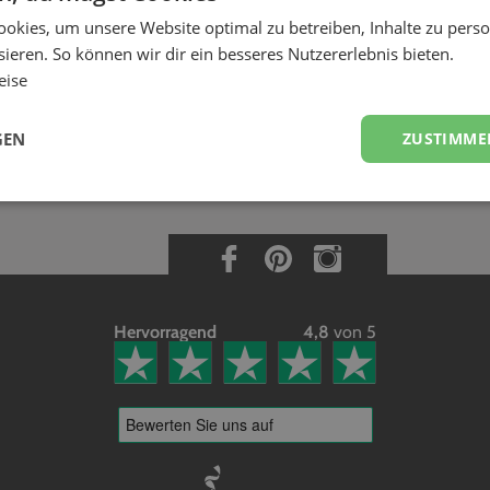
 kündigen bzw. mich von EVELY abmelden?
okies, um unsere Website optimal zu betreiben, Inhalte zu perso
ilnahme an EVELY jederzeit beenden. Sende uns dazu einfach eine E-Mail
ieren. So können wir dir ein besseres Nutzererlebnis bieten.
n nach Deiner letzten Veranstaltung unwiderruflich löschen. Bitte beachte
eise
n, sowie ausstehende Vermittlungsgebühren beglichen werden müssen.
GEN
ZUSTIMME
Hervorragend
4,8
von 5