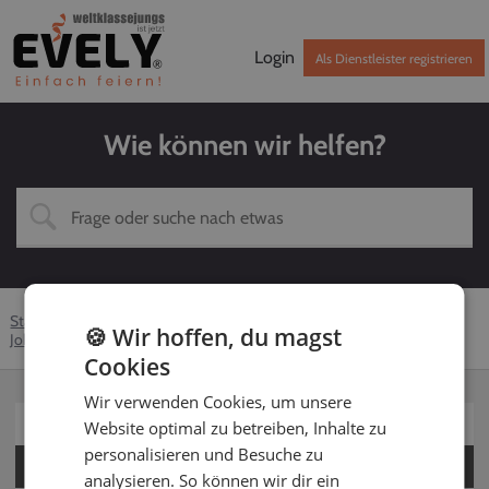
Login
Als Dienstleister registrieren
Wie können wir helfen?
Startseite
Hilfe-Center
Dienstleister
Solomusiker
🍪 Wir hoffen, du magst
Jobs & Bewerbung
Bewerben
Cookies
Wir verwenden Cookies, um unsere
Für Kunden
Website optimal zu betreiben, Inhalte zu
personalisieren und Besuche zu
Für Dienstleister
analysieren. So können wir dir ein