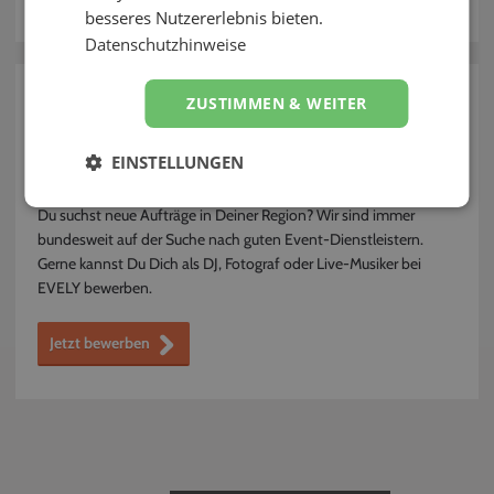
besseres Nutzererlebnis bieten.
Kontakt
Datenschutzhinweise
zurück
ZUSTIMMEN & WEITER
Wie kann ich mich als Anbieter bei EVELY
EINSTELLUNGEN
bewerben?
Du suchst neue Aufträge in Deiner Region? Wir sind immer
bundesweit auf der Suche nach guten Event-Dienstleistern.
Gerne kannst Du Dich als DJ, Fotograf oder Live-Musiker bei
EVELY bewerben.
Jetzt bewerben