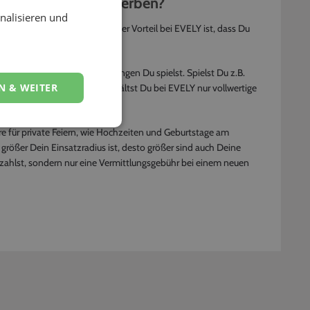
mich bei EVELY bewerben?
nalisieren und
eier oder viele mehr. Ein großer Vorteil bei EVELY ist, dass Du
selber an welche Musikrichtungen Du spielst. Spielst Du z.B.
N & WEITER
nstalten möchten usw. So erhältst Du bei EVELY nur vollwertige
e für private Feiern, wie Hochzeiten und Geburtstage am
ößer Dein Einsatzradius ist, desto größer sind auch Deine
zahlst, sondern nur eine Vermittlungsgebühr bei einem neuen