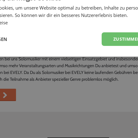
eranstaltungsarten oder Musik-Genre kann ich 
okies, um unsere Website optimal zu betreiben, Inhalte zu perso
räge für alle denkbaren Veranstaltungsarten, ob Hochzeit, Geburtstag, Firmenf
ieren. So können wir dir ein besseres Nutzererlebnis bieten.
r welche Veranstaltungsarten Du Aufträge suchst.
eise
ch auch für jedes Musik-Genre als Solomusiker bewerben. Auch hier gibst Du 
GEN
ZUSTIMME
usik wirst Du kaum von Kunden gebucht, die eine reine Schlager-Party vera
ie wirklich zu Dir passen.
n bei uns Solomusiker mit einem vielseitigen Einsatzgebiet und insbesonder
mso mehr Veranstaltungsarten und Musikrichtungen Du anbietest und umso gr
n bei EVELY. Da Du als Solomusiker bei EVELY keine laufenden Gebühren be
uch die Teilnahme als Anbieter spezieller Genre problemlos möglich.
n