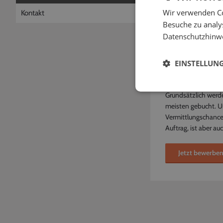
Für welche V
Wir verwenden Co
Kontakt
Wir vermitteln Auft
Besuche zu analys
selber auswählst fü
Datenschutzhinw
Ebenso kannst Du Di
EINSTELLUN
hauptsächlich Rockm
Buchungsanfragen, d
Grundsätzlich werde
meisten gebucht. U
Vermittlungschance
Auftrag, ist aber a
Jetzt bewerbe