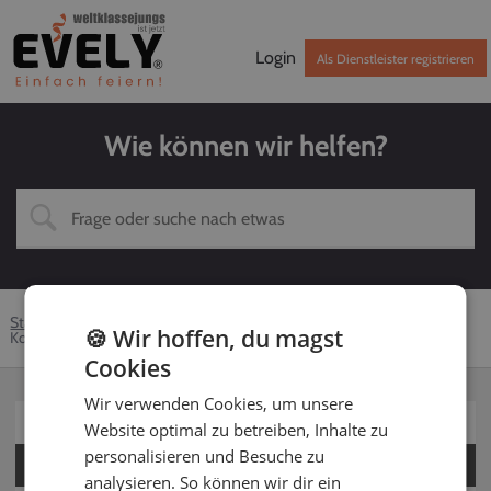
Login
Als Dienstleister registrieren
Wie können wir helfen?
Startseite
Hilfe-Center
Dienstleister
Solomusiker
🍪 Wir hoffen, du magst
Kontaktaufnahme
Cookies
Wir verwenden Cookies, um unsere
Für Kunden
Website optimal zu betreiben, Inhalte zu
personalisieren und Besuche zu
Für Dienstleister
analysieren. So können wir dir ein