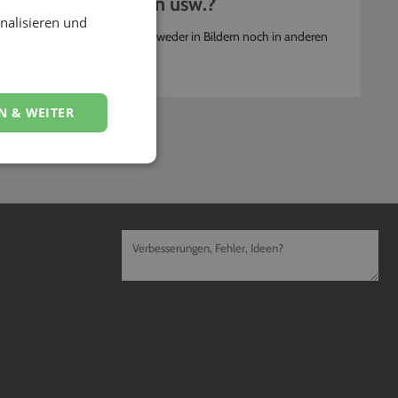
istungen, Referenzen usw.?
nalisieren und
sen. Bitte achte darauf, dass weder in Bildern noch in anderen
fen.
N & WEITER