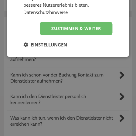
Kontakt
besseres Nutzererlebnis bieten.
Datenschutzhinweise
zurück
ZUSTIMMEN & WEITER
Fragen rund um Kontaktaufnahme
EINSTELLUNGEN
Wie kann ich Kontakt zum Dienstleister
aufnehmen?
Kann ich schon vor der Buchung Kontakt zum
Dienstleister aufnehmen?
Kann ich den Dienstleister persönlich
kennenlernen?
Was kann ich tun, wenn ich den Dienstleister nicht
erreichen kann?