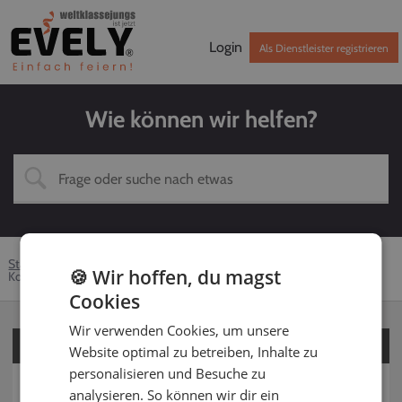
Login
Als Dienstleister registrieren
Wie können wir helfen?
Startseite
Hilfe-Center
Kunden
DJ
🍪 Wir hoffen, du magst
Kontaktaufnahme
Cookies
Wir verwenden Cookies, um unsere
Für Kunden
Website optimal zu betreiben, Inhalte zu
personalisieren und Besuche zu
Für Dienstleister
analysieren. So können wir dir ein