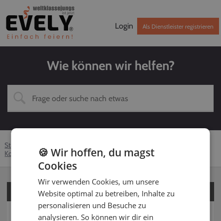
Login
Als Dienstleister registrieren
Wie können wir helfen?
Startseite
Hilfe-Center
Kunden
DJ
🍪 Wir hoffen, du magst
Kontaktaufnahme
Kontakt vor Buchung
Cookies
Wir verwenden Cookies, um unsere
Für Kunden
Website optimal zu betreiben, Inhalte zu
personalisieren und Besuche zu
Für Dienstleister
analysieren. So können wir dir ein