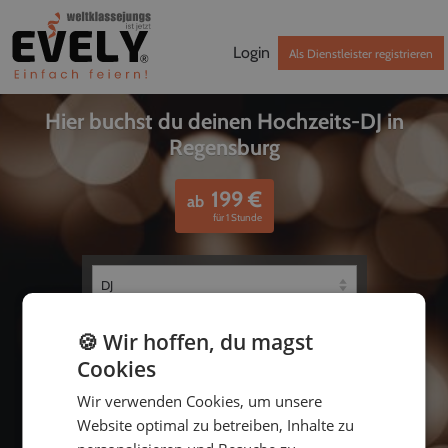
Login
Als Dienstleister registrieren
Hier buchst du deinen Hochzeits-DJ in
Regensburg
199
€
ab
für 1 Stunde
🍪 Wir hoffen, du magst
Cookies
Wir verwenden Cookies, um unsere
Website optimal zu betreiben, Inhalte zu
bis