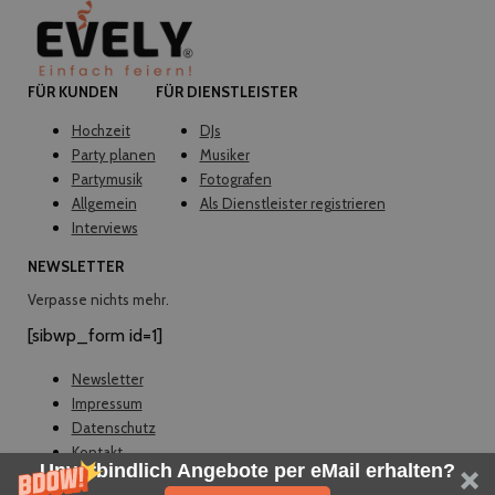
FÜR KUNDEN
FÜR DIENSTLEISTER
Hochzeit
DJs
Party planen
Musiker
Partymusik
Fotografen
Allgemein
Als Dienstleister registrieren
Interviews
NEWSLETTER
Verpasse nichts mehr.
[sibwp_form id=1]
Newsletter
Impressum
Datenschutz
Kontakt
Unverbindlich Angebote per eMail erhalten?
© EVELY 2026