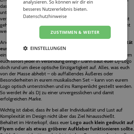
analysieren. So können wir dir ein
das​ ​goldene​ ​M​ ​von​ ​McDonalds.​ ​Ganz​ ​simple​ ​Formen,​ ​die aber​ ​
besseres Nutzererlebnis bieten.
untrennbar​ ​und​ ​global​ ​mit​ ​der​ ​Marke,​ ​für​ ​die​ ​sie​ ​stehen,​ ​
Datenschutzhinweise
verknüpft​ ​sind.​ ​Gerade​ ​weil​ ​diese Logos​ ​so​ ​einfach​ ​und​ ​schlicht​ ​
gehalten​ ​sind,​ ​können​ ​sie​ ​von​ ​allen​ ​gelesen​ ​und​ ​wiedererkannt​ ​
werden.
ZUSTIMMEN & WEITER
Andererseits​ ​könnt ihr​ ​mit​ ​einem​ ​gewissen​ ​
Maß​ ​an​ ​Komplexität​
EINSTELLUNGEN
eure ​Individualität​ ​in​ ​den Vordergrund​ ​stellen.
​ ​Habt​ ​ihr ​eine​ ​
einzigartige​ ​Frisur,​ ​eine​ ​markante​ ​Brille,​ ​einen​ ​Bartstyle,​ ​mit​ ​dem
euch ​sofort​ ​jeder​ ​in​ ​Verbindung​ ​bringt?​ ​Dann​ ​baut​ euer DJ-​Logo​ ​
doch​ ​rund​ ​um​ ​diese​ ​optische Einzigartigkeit​ auf.​ ​Alles,​ ​was​ euch ​
von​ ​der​ ​Masse​ ​abhebt​ ​–​ ​ob​ ​auffallendes​ ​Äußeres​ ​oder
Besonderheiten​ ​in​ eurem ​musikalischen​ ​Set​ ​–​ ​kann​ ​von​ eurem ​
Logo​ ​optisch​ ​unterstrichen​ ​und​ ​ins Rampenlicht​ ​gestellt​ ​werden.​ ​
So​ ​werdet ihr​ ​als​ ​DJ​ ​zu​ ​einer​ ​unvergesslichen​ ​und​ ​damit​ ​
erfolgreichen Marke.
Wichtig​ ​ist​ dabei,​ ​dass​ ihr ​bei​ ​aller​ ​Individualität​ ​und​ ​Lust​ ​auf​ ​
Komplexität​ ​im​ ​Design​ ​nicht​ ​über das​ ​Ziel​ ​hinausschießt.​ ​
Behaltet​ ​im​ ​Hinterkopf,​ ​dass​ euer ​
Logo​ ​auch​ ​klein​ ​gedruckt​ ​auf​
​Flyern oder​ ​als​ ​etwas​ ​gröber​er ​Aufkleber​ ​funktionieren​ ​sollte.