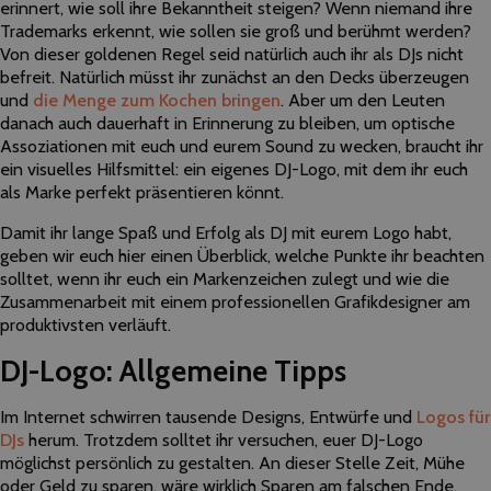
erinnert,​ ​wie​ ​soll​ ​ihre​ ​Bekanntheit steigen?​ ​Wenn​ ​niemand​ ​ihre​ ​
Trademarks​ ​erkennt,​ ​wie​ ​sollen​ ​sie​ ​groß​ ​und​ ​berühmt​ ​werden?​ ​
Von dieser​ ​goldenen​ ​Regel​ ​seid​ ​natürlich​ ​auch ihr als​ ​DJs​ ​nicht​ ​
befreit.​ Natürlich müsst ihr​ ​zunächst​ ​an​ ​den Decks​ ​überzeugen​ ​
und​ ​
die​ ​Menge​ ​zum​ ​Kochen​ ​bringen
.​ ​Aber​ ​um​ ​den​ ​Leuten​ ​
danach​ ​auch​ ​dauerhaft in​ ​Erinnerung​ ​zu​ ​bleiben,​ ​um​ ​optische​ ​
Assoziationen​ ​mit​ euch und​ eurem ​Sound​ ​zu​ ​wecken,​ braucht​ ihr ​
ein​ ​visuelles​ ​Hilfsmittel:​ ​ein​ ​eigenes​ ​DJ-Logo,​ ​mit​ ​dem​ ihr euch ​
als​ ​Marke perfekt​ ​präsentieren​ könnt.
Damit​ ihr ​lange​ ​Spaß​ ​und​ ​Erfolg​ ​als​ ​DJ​ ​mit​ ​eurem​ ​Logo​ ​habt,​ ​
geben​ ​wir​ euch hier ​einen​ ​Überblick,​ ​welche​ ​Punkte​ ihr beachten​ ​
solltet,​ wenn​ ihr euch ein​ ​Markenzeichen​ ​zulegt und​ ​wie​ ​die​ ​
Zusammenarbeit​ ​mit​ ​einem​ ​professionellen​ ​Grafikdesigner​ ​am ​
produktivsten​ ​verläuft.​ ​
DJ-Logo: Allgemeine Tipps
Im​ ​Internet​ ​schwirren​ ​tausende​ ​Designs,​ ​Entwürfe und​ ​
Logos für
DJs
​ ​herum.​ ​Trotzdem​ ​solltet​ ihr ​versuchen,​ euer DJ-Logo ​
möglichst​ ​persönlich​ ​zu​ ​gestalten.​ ​An​ ​dieser​ ​Stelle​ ​Zeit,​ ​Mühe​ ​
oder Geld​ ​zu​ sparen,​ ​wäre​ ​wirklich​ ​Sparen am​ ​falschen​ ​Ende.​ ​