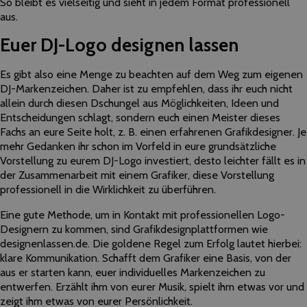
​So​ ​bleibt​ ​es​ ​vielseitig​ ​und​ ​sieht​ ​in​ ​jedem​ ​Format professionell​ ​
aus.
Euer ​DJ-Logo​ ​designen​ ​lassen
Es​ ​gibt​ ​also eine​ ​Menge​ ​zu​ ​beachten​ ​auf​ ​dem​ ​Weg​ ​zum​ eigenen
DJ-Markenzeichen.​ ​Daher​ ​ist​ zu​ ​empfehlen,​ ​dass​ ​ihr euch​ ​nicht​ ​
allein​ ​durch​ ​diesen​ ​Dschungel​ ​aus Möglichkeiten,​ ​Ideen​ ​und​ ​
Entscheidungen​ ​schlagt,​ ​sondern​ euch einen Meister​ ​dieses​ ​
Fachs​ ​an​ eure ​Seite​ ​holt, z. B.​ ​einen​ ​erfahrenen​ ​Grafikdesigner.​ ​Je​
​mehr Gedanken​ ​ihr ​schon​ ​im​ ​Vorfeld​ ​in​ eure ​grundsätzliche​ ​
Vorstellung​ ​zu​ eurem DJ-​Logo​ ​investiert,​ ​desto leichter​ ​fällt​ ​es​ ​in​
​der​ ​Zusammenarbeit​ ​mit​ ​einem​ ​Grafiker,​ ​diese​ ​Vorstellung​ ​
professionell​ ​in​ ​die Wirklichkeit​ ​zu​ ​überführen.​ ​
Eine​ gute Methode,​ ​um​ ​in​ ​Kontakt​ ​mit​ ​​professionellen​ Logo-
Designern ​zu​ ​kommen,​ ​sind Grafikdesignplattformen​ ​wie​ ​
designenlassen.de.​ ​Die​ ​goldene​ ​Regel​ ​zum​ ​Erfolg​ ​lautet hierbei:​ ​
klare​ ​Kommunikation.​ ​Schafft​ ​dem​ ​Grafiker​ ​eine​ ​Basis,​ ​von​ ​der​ ​
aus​ ​er​ ​starten kann,​ euer ​individuelles​ ​Markenzeichen​ ​zu​ ​
entwerfen.​ ​Erzählt​ ihm ​von​ eurer Musik,​ ​spielt​ ​ihm​ ​etwas​ ​vor und​ ​
zeigt​ ​ihm​ ​etwas von eurer​ ​Persönlichkeit.​ ​