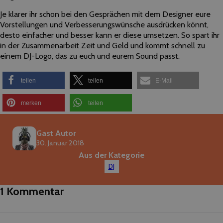
Je​ ​klarer​ ​ihr​ ​schon​ ​bei den​ ​Gesprächen​ ​mit dem Designer eure​ ​
Vorstellungen​ ​und​ ​Verbesserungswünsche​ ​ausdrücken​ ​könnt,
desto​ ​einfacher​ ​und​ ​besser​ ​kann​ ​er​ ​diese​ ​umsetzen.​ ​So​ ​spart​ ihr ​
in​ ​der Zusammenarbeit​ ​Zeit​ ​und​ ​Geld​ ​und​ ​kommt schnell​ ​zu​ ​
einem​ ​DJ-Logo,​ ​das​ ​​zu​ ​euch​ ​und​ eurem ​Sound​ ​passt.
teilen
teilen
E-Mail
merken
teilen
Gast Autor
30. Januar 2018
Aus der Kategorie
DJ
1 Kommentar