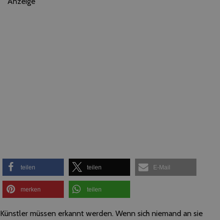
Anzeige
teilen
teilen
E-Mail
merken
teilen
Künstler​ ​müssen​ ​erkannt​ ​werden.​ ​Wenn​ ​sich​ ​niemand​ ​an​ ​sie​ ​