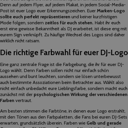
Denn​ ​auf​ ​jedem​ ​Flyer,​ ​auf​ ​jedem​ ​Plakat,​ ​in jedem​ ​Social-Media-
Post​ ist​ euer ​Logo​ euer Erkennungszeichen.​ Euer ​
Marken-Logo​ ​
sollte euch ​perfekt ​repräsentieren
​ ​und​ ​keiner​ ​kurzfristigen
Mode​ ​folgen,​ ​sondern​ ​
zeitlos​ ​für​ euch ​stehen.​
Habt​ ​ihr euch​ ​
erst​ ​eine​ ​gewisse​ ​Bekanntheit als DJ​ ​erarbeitet, ist​ ​diese​ ​eng​ ​mit​ ​
eurem ​Sign​ ​verknüpft.​ ​Zu​ ​häufige​ ​Wechsel​ ​des​ ​Logos​ ​sind​ daher ​
wirklich​ nicht ​ratsam.
Die​ ​richtige​ ​Farbwahl​ ​für​ euer ​DJ-Logo
Eine​ ​ganz​ ​zentrale​ ​Frage​ ​ist​ ​die​ ​Farbgebung,​ ​die​ ​ihr​ ​für​ euer ​DJ-
Logo​ wählt.​ ​Denn​ ​Farben​ ​sollen nicht​ ​nur​ ​einfach​ ​schön​ ​
aussehen​ ​und​ ​bunt​ ​leuchten,​ ​sondern​ ​sie lösen unterbewusst​ ​
auch​ ​bestimmte​ ​Assoziationen​ ​beim​ ​Betrachter​ ​aus.​ ​Wählt​ ​also​ ​
nicht​ ​einfach unbedacht​ eure ​Lieblingsfarbe,​ ​sondern​ ​macht​ euch
​zunächst​ ​mit​ ​der​ ​
psychologischen​ ​Wirkung​ ​der verschiedenen​
​Farben
​ ​vertraut.​ ​
Am​ ​besten​ ​stimmen​ ​die​ ​Farbtöne,​ ​in​ ​denen​ euer ​Logo​ ​erstrahlt,​ ​
mit den​ ​Tönen​ ​aus​ ​den​ Farbpaletten,​ ​die​ ​Fans​ ​bei​ euren ​DJ-Sets​
​erwarten,​ ​grundsätzlich​ ​überein.​ ​Farben wie​ ​
Gelb​ ​und​ ​gerade​ ​