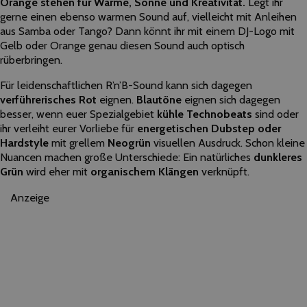
Orange​ ​stehen​ ​für​ ​Wärme,​ ​Sonne​ ​und​ ​Kreativität.​
​Legt​ ihr ​
gerne​ ​einen ebenso​ ​warmen​ ​Sound​ ​auf,​ ​vielleicht​ ​mit​ ​Anleihen​ ​
aus​ ​Samba​ ​oder​ ​Tango?​ ​Dann​ ​könnt ihr​ ​mit​ ​einem DJ-Logo​ ​mit​ ​
Gelb​ ​oder​ ​Orange​ ​genau​ ​diesen​ ​Sound​ ​auch​ ​optisch​ ​
rüberbringen.​ ​
Für​ ​leidenschaftlichen R’n’B​-Sound​ ​kann​ ​sich​ ​dagegen​ ​
verführerisches​ ​Rot
​ ​eignen.​
​Blautöne​
​eignen​ ​sich​ ​dagegen​ ​
besser, wenn​ euer ​Spezialgebiet​ ​
kühle​ ​Technobeats
​ ​sind​ ​oder​
ihr ​verleiht​ eurer ​Vorliebe​ ​für​ ​
energetischen Dubstep​ ​oder​ ​
Hardstyle
​ ​mit​ ​grellem​
​Neogrün​
​visuellen​ ​Ausdruck.​ ​Schon​ ​kleine​
​Nuancen​ ​machen große​ ​Unterschiede:​ ​Ein​ ​natürliches​ ​
dunkleres​ ​
Grün​
​wird​ ​eher​ ​mit​ ​
organischem​ ​Klängen
​ ​verknüpft.
Anzeige