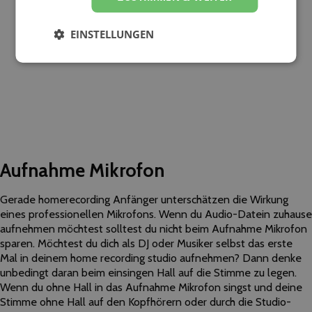
EINSTELLUNGEN
Aufnahme Mikrofon
Gerade homerecording Anfänger unterschätzen die Wirkung
eines professionellen Mikrofons. Wenn du Audio-Datein zuhause
aufnehmen möchtest solltest du nicht beim Aufnahme Mikrofon
sparen. Möchtest du dich als DJ oder Musiker selbst das erste
Mal in deinem home recording studio aufnehmen? Dann denke
unbedingt daran beim einsingen Hall auf die Stimme zu legen.
Wenn du ohne Hall in das Aufnahme Mikrofon singst und deine
Stimme ohne Hall auf den Kopfhörern oder durch die Studio-