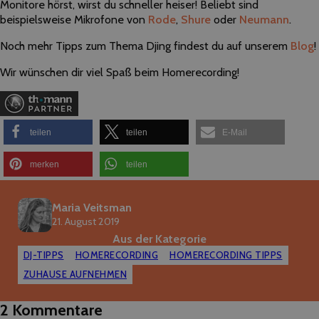
Monitore hörst, wirst du schneller heiser! Beliebt sind
beispielsweise Mikrofone von
Rode
,
Shure
oder
Neumann
.
Noch mehr Tipps zum Thema Djing findest du auf unserem
Blog
!
Wir wünschen dir viel Spaß beim Homerecording!
teilen
teilen
E-Mail
merken
teilen
Maria Veitsman
21. August 2019
Aus der Kategorie
DJ-TIPPS
HOMERECORDING
HOMERECORDING TIPPS
ZUHAUSE AUFNEHMEN
2 Kommentare