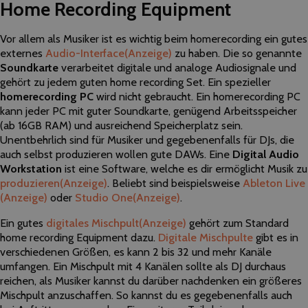
Home Recording Equipment
Vor allem als Musiker ist es wichtig beim homerecording ein gutes
externes
Audio-Interface
(Anzeige)
zu haben. Die so genannte
Soundkarte
verarbeitet digitale und analoge Audiosignale und
gehört zu jedem guten home recording Set. Ein spezieller
homerecording PC
wird nicht gebraucht. Ein homerecording PC
kann jeder PC mit guter Soundkarte, genügend Arbeitsspeicher
(ab 16GB RAM) und ausreichend Speicherplatz sein.
Unentbehrlich sind für Musiker und gegebenenfalls für DJs, die
auch selbst produzieren wollen gute DAWs. Eine
Digital Audio
Workstation
ist eine Software, welche es dir ermöglicht Musik zu
produzieren
(Anzeige)
. Beliebt sind beispielsweise
Ableton Live
(Anzeige)
oder
Studio One
(Anzeige)
.
Ein gutes
digitales Mischpult
(Anzeige)
gehört zum Standard
home recording Equipment dazu.
Digitale Mischpulte
gibt es in
verschiedenen Größen, es kann 2 bis 32 und mehr Kanäle
umfangen. Ein Mischpult mit 4 Kanälen sollte als DJ durchaus
reichen, als Musiker kannst du darüber nachdenken ein größeres
Mischpult anzuschaffen. So kannst du es gegebenenfalls auch