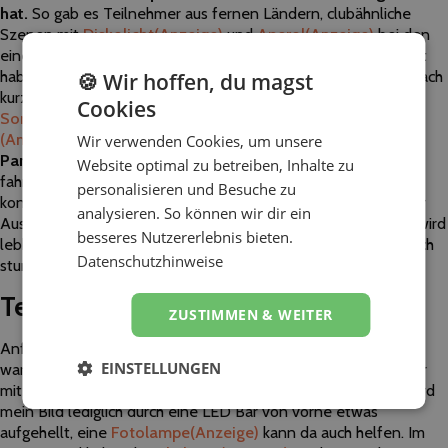
hat.
So gab es Teilnehmer aus fernen Ländern, clubähnliche
Szenen mit
Diskolicht
(Anzeige)
und
Aperol
(Anzeige)
bei den
einen, während andere in Ihrer Küche im Jogginganzug getanzt
haben.
Verkleidungsideen
(Anzeige)
in einem Video haben nach
🍪 Wir hoffen, du magst
kurzer Zeit Nachahmer in anderen Videos gefunden.
Cookies
Sonnenbrillen
(Anzeige)
,
Hüte
(Anzeige)
und
Perücken
(Anzeige)
sind seitdem ein „Muss“ bei meinen
„Isolation-
Wir verwenden Cookies, um unsere
Partys“
. Sehr lustig war auch ein „Livestream“ aus einem
Website optimal zu betreiben, Inhalte zu
fahrenden Auto (Shoutout an den „Blauen Party Golf“). Wir
personalisieren und Besuche zu
konnten die Fahrt bis nach Hause in die Garage verfolgen. Der
analysieren. So können wir dir ein
Austausch der Gäste während des ca. zweistündigen Events wird
besseres Nutzererlebnis bieten.
lebhaft im Chatfenster geführt. Die Mikrofone bleiben natürlich
Datenschutzhinweise
stumm.
Technik
ZUSTIMMEN & WEITER
Anfangs habe ich viel Energie in Kameratechnik gesteckt. Das
EINSTELLUNGEN
war im Nachhinein nicht ganz so wichtig, da mein Videofenster
mit zunehmender Teilnehmerzahl immer kleiner wird. Jetzt wird
mein Bild lediglich durch eine LED Bar von vorne etwas
aufgehellt, eine
Fotolampe
(Anzeige)
kann da auch helfen. Im