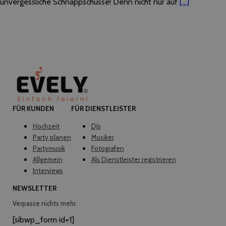
unvergessliche Schnappschüsse! Denn nicht nur auf
[...]
FÜR KUNDEN
FÜR DIENSTLEISTER
Hochzeit
DJs
Party planen
Musiker
Partymusik
Fotografen
Allgemein
Als Dienstleister registrieren
Interviews
NEWSLETTER
Verpasse nichts mehr.
[sibwp_form id=1]