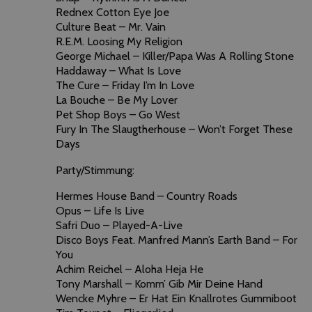
Rednex Cotton Eye Joe
Culture Beat – Mr. Vain
R.E.M. Loosing My Religion
George Michael – Killer/Papa Was A Rolling Stone
Haddaway – What Is Love
The Cure – Friday I’m In Love
La Bouche – Be My Lover
Pet Shop Boys – Go West
Fury In The Slaugtherhouse – Won’t Forget These
Days
Party/Stimmung:
Hermes House Band – Country Roads
Opus – Life Is Live
Safri Duo – Played-A-Live
Disco Boys Feat. Manfred Mann’s Earth Band – For
You
Achim Reichel – Aloha Heja He
Tony Marshall – Komm’ Gib Mir Deine Hand
Wencke Myhre – Er Hat Ein Knallrotes Gummiboot