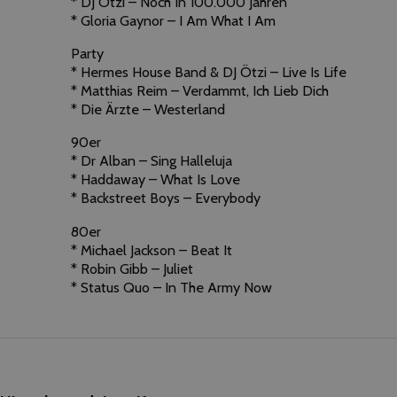
* DJ Ötzi – Noch In 100.000 Jahren
* Gloria Gaynor – I Am What I Am
Party
* Hermes House Band & DJ Ötzi – Live Is Life
* Matthias Reim – Verdammt, Ich Lieb Dich
* Die Ärzte – Westerland
90er
* Dr Alban – Sing Halleluja
* Haddaway – What Is Love
* Backstreet Boys – Everybody
80er
* Michael Jackson – Beat It
* Robin Gibb – Juliet
* Status Quo – In The Army Now