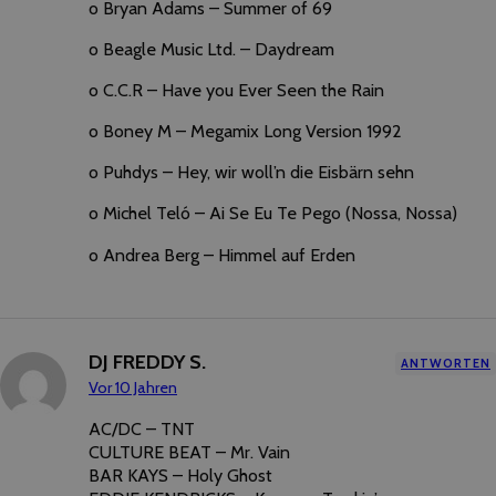
o Bryan Adams – Summer of 69
o Beagle Music Ltd. – Daydream
o C.C.R – Have you Ever Seen the Rain
o Boney M – Megamix Long Version 1992
o Puhdys – Hey, wir woll’n die Eisbärn sehn
o Michel Teló – Ai Se Eu Te Pego (Nossa, Nossa)
o Andrea Berg – Himmel auf Erden
DJ FREDDY S.
ANTWORTEN
Vor 10 Jahren
AC/DC – TNT
CULTURE BEAT – Mr. Vain
BAR KAYS – Holy Ghost