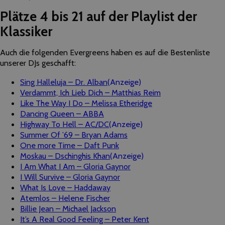
Plätze 4 bis 21 auf der Playlist der
Klassiker
Auch die folgenden Evergreens haben es auf die Bestenliste
unserer DJs geschafft:
Sing Halleluja – Dr. Alban
(Anzeige)
Verdammt, Ich Lieb Dich – Matthias Reim
Like The Way I Do – Melissa Etheridge
Dancing Queen – ABBA
Highway To Hell – AC/DC
(Anzeige)
Summer Of ’69 – Bryan Adams
One more Time – Daft Punk
Moskau – Dschinghis Khan
(Anzeige)
I Am What I Am – Gloria Gaynor
I Will Survive – Gloria Gaynor
What Is Love – Haddaway
Atemlos – Helene Fischer
Billie Jean – Michael Jackson
It’s A Real Good Feeling – Peter Kent