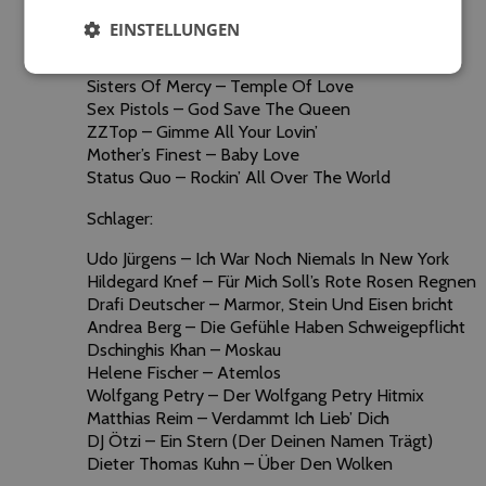
Patti Smith – Because The Night
EINSTELLUNGEN
Van Halen – Jump
Queen – We Will Rock You
Sisters Of Mercy – Temple Of Love
Sex Pistols – God Save The Queen
ZZTop – Gimme All Your Lovin’
Mother’s Finest – Baby Love
Status Quo – Rockin’ All Over The World
Schlager:
Udo Jürgens – Ich War Noch Niemals In New York
Hildegard Knef – Für Mich Soll’s Rote Rosen Regnen
Drafi Deutscher – Marmor, Stein Und Eisen bricht
Andrea Berg – Die Gefühle Haben Schweigepflicht
Dschinghis Khan – Moskau
Helene Fischer – Atemlos
Wolfgang Petry – Der Wolfgang Petry Hitmix
Matthias Reim – Verdammt Ich Lieb’ Dich
DJ Ötzi – Ein Stern (Der Deinen Namen Trägt)
Dieter Thomas Kuhn – Über Den Wolken