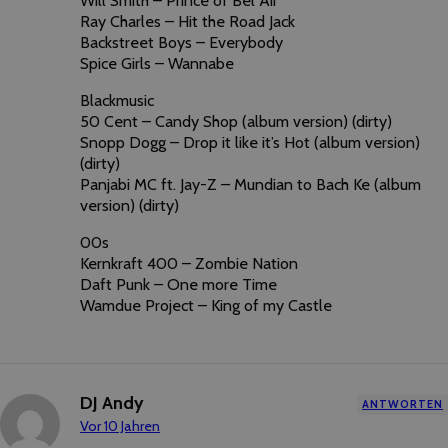
Will Smith – Prince of Bel Air
Ray Charles – Hit the Road Jack
Backstreet Boys – Everybody
Spice Girls – Wannabe
Blackmusic
50 Cent – Candy Shop (album version) (dirty)
Snopp Dogg – Drop it like it’s Hot (album version)
(dirty)
Panjabi MC ft. Jay-Z – Mundian to Bach Ke (album
version) (dirty)
00s
Kernkraft 400 – Zombie Nation
Daft Punk – One more Time
Wamdue Project – King of my Castle
DJ Andy
ANTWORTEN
Vor 10 Jahren