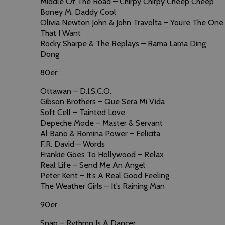
Middle Of The Road – Chirpy Chirpy Cheep Cheep
Boney M. Daddy Cool
Olivia Newton John & John Travolta – You’re The One
That I Want
Rocky Sharpe & The Replays – Rama Lama Ding
Dong
80er:
Ottawan – D.I.S.C.O.
Gibson Brothers – Que Sera Mi Vida
Soft Cell – Tainted Love
Depeche Mode – Master & Servant
Al Bano & Romina Power – Felicita
F.R. David – Words
Frankie Goes To Hollywood – Relax
Real Life – Send Me An Angel
Peter Kent – It’s A Real Good Feeling
The Weather Girls – It’s Raining Man
90er
Snap – Rythmn Is A Dancer