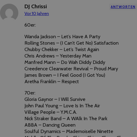
DJ Chrissi
ANTWORTEN
Vor 10 Jahren
60er:
Wanda Jackson – Let’s Have A Party
Rolling Stones – (I Can’t Get No) Satisfaction
Chubby Chekker – Let’s Twist Again
Chris Andrews – Yesterday Man
Manfred Mann – Do Wah Diddy Diddy
Creedence Clearwater Revival – Proud Mary
James Brown – I Feel Good (I Got You)
Aretha Franklin – Respect
70er:
Gloria Gaynor – I Will Survive
John Paul Young – Love Is In The Air
Village People – Y.M.C.A.
Nick Straker Band – A WAlk In The Park
ABBA – Dancing Queen
Soulful Dynamics – Mademoiselle Ninette