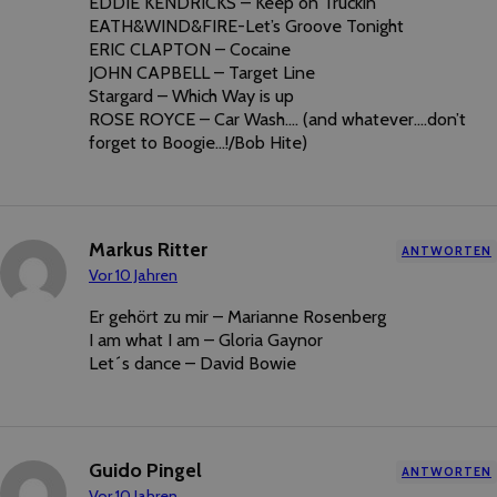
EDDIE KENDRICKS – Keep on Truckin’
EATH&WIND&FIRE-Let’s Groove Tonight
ERIC CLAPTON – Cocaine
JOHN CAPBELL – Target Line
Stargard – Which Way is up
ROSE ROYCE – Car Wash…. (and whatever….don’t
forget to Boogie…!/Bob Hite)
Markus Ritter
ANTWORTEN
Vor 10 Jahren
Er gehört zu mir – Marianne Rosenberg
I am what I am – Gloria Gaynor
Let´s dance – David Bowie
Guido Pingel
ANTWORTEN
Vor 10 Jahren