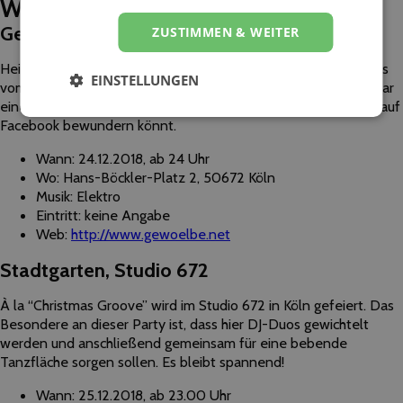
Wo tanzt Köln an Weihnachten?
Gewölbe
ZUSTIMMEN & WEITER
Heiligabend im Gewölbe: Der Titel der Party verrät noch nichts
EINSTELLUNGEN
vom schillernden Glanz der Gewölbe-Partys! Mit dabei ist sogar
eine gänzlich neu interpretierte Weihnachtsgeschichte, die ihr auf
Facebook bewundern könnt.
Wann: 24.12.2018, ab 24 Uhr
Wo: Hans-Böckler-Platz 2, 50672 Köln
Musik: Elektro
Eintritt: keine Angabe
Web:
http://www.gewoelbe.net
Stadtgarten, Studio 672
À la “Christmas Groove” wird im Studio 672 in Köln gefeiert. Das
Besondere an dieser Party ist, dass hier DJ-Duos gewichtelt
werden und anschließend gemeinsam für eine bebende
Tanzfläche sorgen sollen. Es bleibt spannend!
Wann: 25.12.2018, ab 23.00 Uhr