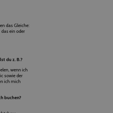
en das Gleiche:
 das ein oder
t du z. B.?
ielen, wenn ich
ic sowie der
en ich mich
ch buchen?