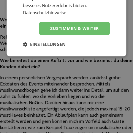
besseres Nutzererlebnis bieten.
Datenschutzhinweise
Worauf sollten Kunden besonders achten, wenn sie nach
einem Dienstleister wie dir für ihre Veranstaltung suchen?
ZUSTIMMEN & WEITER
Referenzen und Bewertungen sind ein guter Anhaltspunkt.
Wenn ich nach einem DJ suchen würde, würde ich auch darauf
EINSTELLUNGEN
schauen wie authentisch und seriös er auf mich wirkt.
Wie bereitest du einen Auftritt vor und wie beziehst du deine
Kunden dabei ein?
In einem persönlichen Vorgespräch werden zunächst grobe
Eckdaten des Events miteinander besprochen. Mittels
Musikwunschbogen gehe ich dann weiter ins Detail, um auf den
Zahn zu fühlen, wo die Vorlieben liegen und wo die
musikalischen NoGos. Darüber hinaus kann mir eine
Musikwunschliste angefertigt werden, die jedoch maximal 15-20
MustHaves beinhaltet. Ein Ablaufplan kann auch gemeinsam
erstellt werden und gern können mich im Vorfeld auch Gäste
kontaktieren, wie zum Beispiel Trauzeugen um musikalische oder