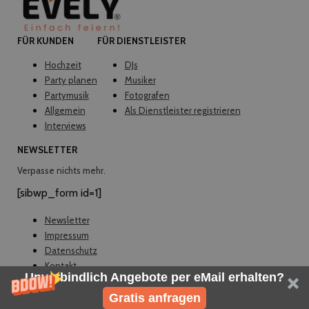
FÜR KUNDEN
FÜR DIENSTLEISTER
Hochzeit
DJs
Party planen
Musiker
Partymusik
Fotografen
Allgemein
Als Dienstleister registrieren
Interviews
NEWSLETTER
Verpasse nichts mehr.
[sibwp_form id=1]
Newsletter
Impressum
Datenschutz
Kontakt
Unverbindlich Angebote per eMail erhalten?
© EVELY 2026
Gratis anfragen