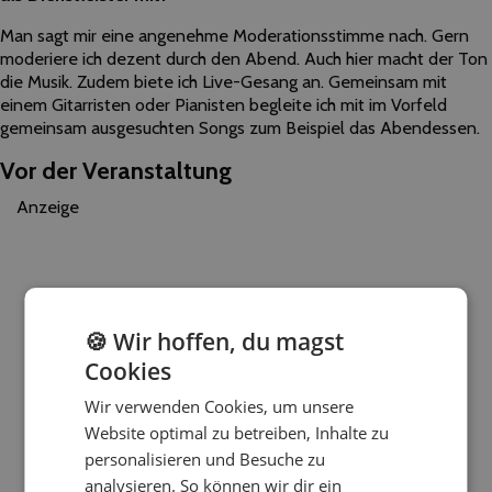
Man sagt mir eine angenehme Moderationsstimme nach. Gern
moderiere ich dezent durch den Abend. Auch hier macht der Ton
die Musik. Zudem biete ich Live-Gesang an. Gemeinsam mit
einem Gitarristen oder Pianisten begleite ich mit im Vorfeld
gemeinsam ausgesuchten Songs zum Beispiel das Abendessen.
Vor der Veranstaltung
Anzeige
🍪 Wir hoffen, du magst
Cookies
Wir verwenden Cookies, um unsere
Website optimal zu betreiben, Inhalte zu
personalisieren und Besuche zu
analysieren. So können wir dir ein