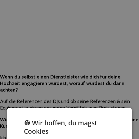
Wenn du selbst einen Dienstleister wie dich für deine
Hochzeit engagieren würdest, worauf würdest du dann
achten?
Auf die Referenzen des DJs und ob seine Referenzen & sein
Equipment in einem gesunden Verhältnis zum Preis stehen.
Wie bereitest du einen Auftritt vor und wie beziehst du deine
🍪 Wir hoffen, du magst
Kunden dabei ein?
Cookies
Ich nehme mir Zeit und führe mindestens ein telefonisches