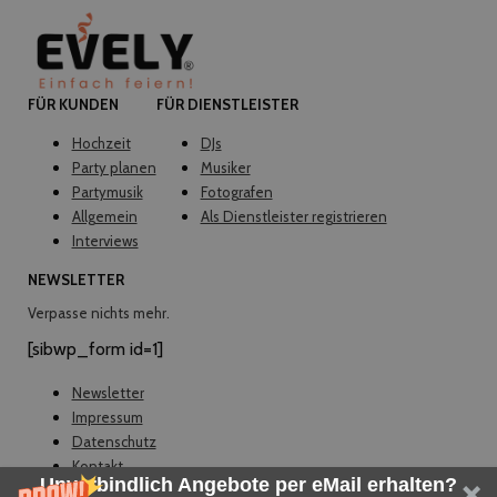
FÜR KUNDEN
FÜR DIENSTLEISTER
Hochzeit
DJs
Party planen
Musiker
Partymusik
Fotografen
Allgemein
Als Dienstleister registrieren
Interviews
NEWSLETTER
Verpasse nichts mehr.
[sibwp_form id=1]
Newsletter
Impressum
Datenschutz
Kontakt
Unverbindlich Angebote per eMail erhalten?