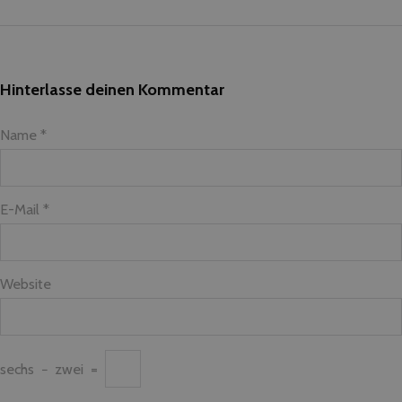
Hinterlasse deinen Kommentar
Name *
E-Mail *
Website
sechs
−
zwei
=