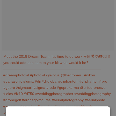
Meet the 2018 Dream Team. It’s time to do work 👊🏼🎥 🚁📷👨‍✈️ If
you could add one item to your kit what would it be?
———————————————————————————
#dreamphotokit #photokit @airvuz @thedroneu . #nikon
#panasonic #lumix #dji #djiglobal #djiphantom #djiphantom4pro
#gopro #sigmaart #sigma #rode #goprokarma @elitedronesvc
#leica #lx10 #d750 #weddingphotographer #weddingphotography
#dronegolf #dronegolfcourse #aerialphotography #aerialphoto
#aerialphotographer #wedding #weddings #weddingdrone
#dronewedding #droneweddings #thedroneu