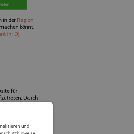
teilen
m in der
Region
m machen könnt,
nt ihr DJ
site für
zutreten. Da ich
n meinem Leben
inen Heidenspaß.
nz Deutschland
nalisieren und
en!
enschutzhinweise