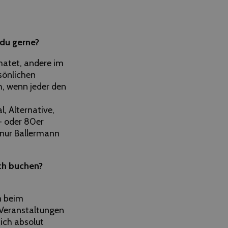
 du gerne?
imatet, andere im
sönlichen
h, wenn jeder den
, Alternative,
h- oder 80er
h nur Ballermann
ch buchen?
n beim
 Veranstaltungen
 ich absolut