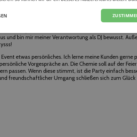
als Dienstleister unschlagbar? Warum sollte man dich b
GEN
ZUSTIMME
empathischer Mensch, bin stets in freundschaftlichem Kont
aunt. Eine perfektionistische Ader setze ich als Dienstleis
us und bin mir meiner Verantwortung als DJ bewusst. Auße
tysss!
s Event etwas persönliches. Ich lerne meine Kunden gerne 
persönliche Vorgespräche an. Die Chemie soll auf der Feie
rn passen. Wenn diese stimmt, ist die Party einfach besse
 und freundschaftlicher Umgang schließen sich zum Glück n