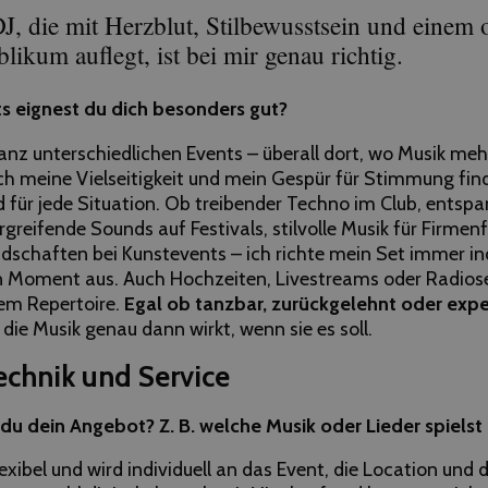
J, die mit Herzblut, Stilbewusstsein und einem 
blikum auflegt, ist bei mir genau richtig.
s eignest du dich besonders gut?
ganz unterschiedlichen Events – überall dort, wo Musik mehr 
ch meine Vielseitigkeit und mein Gespür für Stimmung fin
für jede Situation. Ob treibender Techno im Club, entspa
rgreifende Sounds auf Festivals, stilvolle Musik für Firmen
dschaften bei Kunstevents – ich richte mein Set immer ind
n Moment aus. Auch Hochzeiten, Livestreams oder Radio
em Repertoire.
Egal ob tanzbar, zurückgelehnt oder exp
 die Musik genau dann wirkt, wenn sie es soll.
echnik und Service
du dein Angebot? Z. B. welche Musik oder Lieder spielst
lexibel und wird individuell an das Event, die Location und