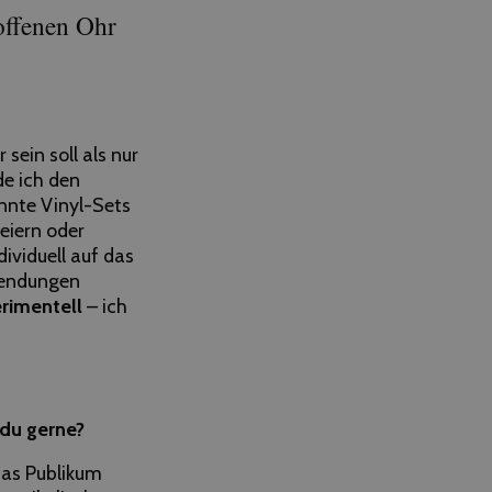
offenen Ohr
sein soll als nur
de ich den
nnte Vinyl-Sets
feiern oder
ividuell auf das
sendungen
erimentell
– ich
 du gerne?
 das Publikum