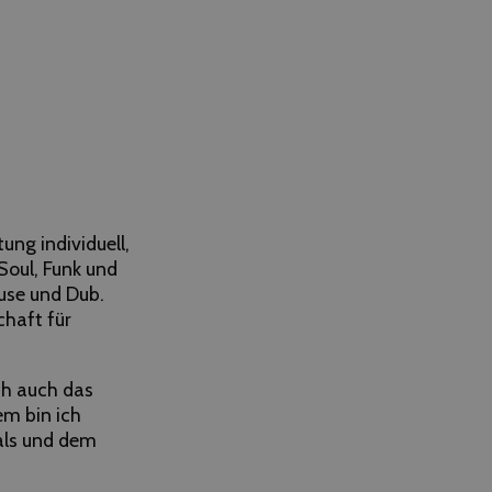
tung individuell,
Soul, Funk und
use und Dub.
chaft für
ch auch das
em bin ich
vals und dem