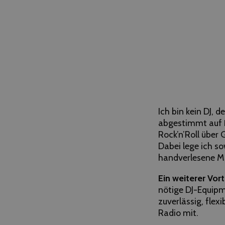
Ich bin kein DJ, d
abgestimmt auf
Rock’n’Roll über
Dabei lege ich so
handverlesene Mu
Ein weiterer Vorte
nötige DJ-Equipm
zuverlässig, flex
Radio mit.