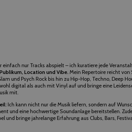
er einfach nur Tracks abspielt – ich kuratiere jede Veranstal
Publikum, Location und Vibe.
Mein Repertoire reicht von 
 Glam und Psych Rock bis hin zu Hip-Hop, Techno, Deep Ho
wohl digital als auch mit Vinyl auf und bringe eine Leidens
sik mit.
il:
Ich kann nicht nur die Musik liefern, sondern auf Wuns
ent und eine hochwertige Soundanlage bereitstellen. Zud
ibel und bringe jahrelange Erfahrung aus Clubs, Bars, Festi