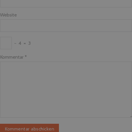
Website
−
4
=
3
Kommentar
*