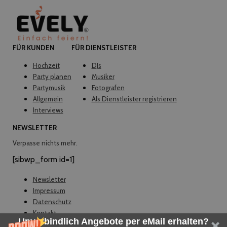
FÜR KUNDEN
FÜR DIENSTLEISTER
Hochzeit
DJs
Party planen
Musiker
Partymusik
Fotografen
Allgemein
Als Dienstleister registrieren
Interviews
NEWSLETTER
Verpasse nichts mehr.
[sibwp_form id=1]
Newsletter
Impressum
Datenschutz
Kontakt
Unverbindlich Angebote per eMail erhalten?