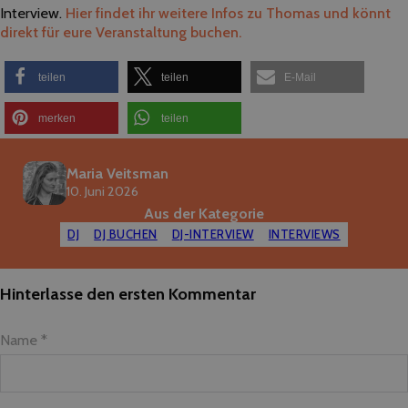
Interview.
Hier findet ihr weitere Infos zu Thomas und könnt
direkt für eure Veranstaltung buchen.
teilen
teilen
E-Mail
merken
teilen
Maria Veitsman
10. Juni 2026
Aus der Kategorie
DJ
DJ BUCHEN
DJ-INTERVIEW
INTERVIEWS
Hinterlasse den ersten Kommentar
Name *