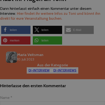
Dann hinterlasst einfach einen Kommentar unter diesem
Interview.
Hier findet ihr weitere Infos zu Toni und könnt ihn
direkt für eure Veranstaltung buchen.
teilen
teilen
E-Mail
merken
teilen
Maria Veitsman
10. Juli 2023
Aus der Kategorie
DJ-INTERVIEW
DJ-INTERVIEWS
Hinterlasse den ersten Kommentar
Name *