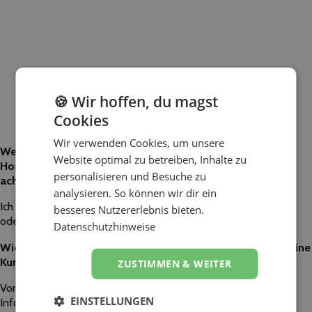
🍪 Wir hoffen, du magst
Cookies
Wir verwenden Cookies, um unsere
Wenn du selbst einen Dienstleister wie dich für deine
Website optimal zu betreiben, Inhalte zu
Hochzeit engagieren würdest, worauf würdest du dann
personalisieren und Besuche zu
achten?
analysieren. So können wir dir ein
Ich hab auf meiner Hochzeit selbst aufgelegt. Das sagt alles,
besseres Nutzererlebnis bieten.
oder?
Datenschutzhinweise
Wie bereitest du einen Auftritt vor und wie beziehst du deine
Kunden dabei ein?
ZUSTIMMEN & WEITER
Vor jeder Veranstaltung bekommt der Kunde zusätzlich zum
EINSTELLUNGEN
Informationsgespräch, ein Formular mit wichtigen Fragen