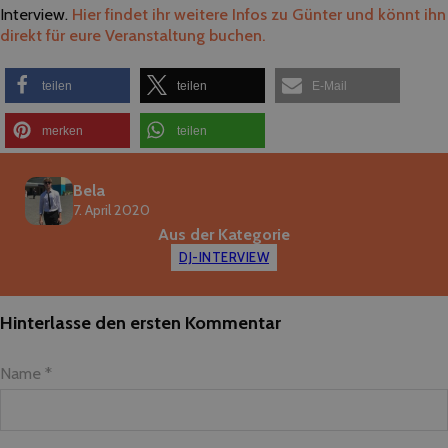
Interview.
Hier findet ihr weitere Infos zu Günter und könnt ihn
direkt für eure Veranstaltung buchen.
teilen
teilen
E-Mail
merken
teilen
Bela
7. April 2020
Aus der Kategorie
DJ-INTERVIEW
Hinterlasse den ersten Kommentar
Name *