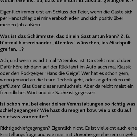
Woran erkennst du, dass dein Auftritt absolut gelungen ist?
Eigentlich immer erst am Schluss der Feier, wenn die Gäste sich
per Handschlag bei mir verabschieden und sich positiv über
meinen Job äußern.
Was ist das Schlimmste, das dir ein Gast antun kann? Z. B.
fünfmal hintereinander „Atemlos“ wünschen, ins Mischpult
greifen, …?
Ach, und wenn es acht mal “Atemlos” ist. Da steht man drüber.
Dafür höre ich dann auf der Rückfahrt im Auto auch mal Klassik
oder den Rockgeiger “Hans die Geige”. Wer hat es schon gern,
wenn jemand an die teure Technik geht, oder angetrunken mit
gefülltem Glas über dieser rumfuchtelt. Aber da reicht meist ein
freundliches Wort und die Sache ist gegessen.
Ist schon mal bei einer deiner Veranstaltungen so richtig was
schiefgegangen? Wie hast du reagiert bzw. wie bist du auf
so etwas vorbereitet?
Richtig schiefgegangen? Eigentlich nicht. Es ist vielleicht auch eine
Einstellungsfrage und wie man mit Unvorhergesehenem umgeht.