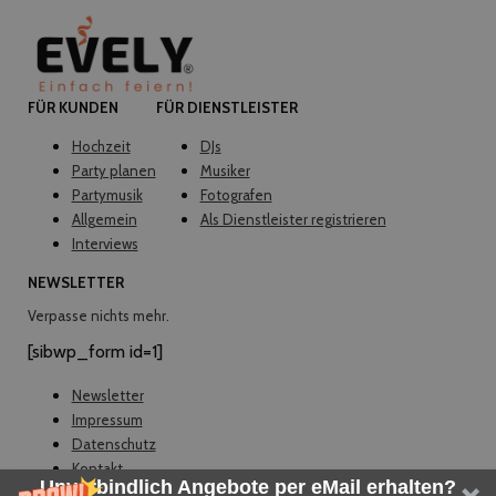
FÜR KUNDEN
FÜR DIENSTLEISTER
Hochzeit
DJs
Party planen
Musiker
Partymusik
Fotografen
Allgemein
Als Dienstleister registrieren
Interviews
NEWSLETTER
Verpasse nichts mehr.
[sibwp_form id=1]
Newsletter
Impressum
Datenschutz
Kontakt
Unverbindlich Angebote per eMail erhalten?