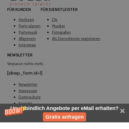
FÜR KUNDEN
FÜR DIENSTLEISTER
Hochzeit
DJs
Party planen
Musiker
Partymusik
Fotografen
Allgemein
Als Dienstleister registrieren
Interviews
NEWSLETTER
Verpasse nichts mehr.
[sibwp_form id=1]
Newsletter
Impressum
Datenschutz
Kontakt
Unverbindlich Angebote per eMail erhalten?
© EVELY 2026
Gratis anfragen