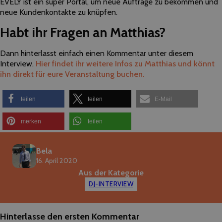
EVELY ist ein super Portal, um neue Aufträge zu bekommen und
neue Kundenkontakte zu knüpfen.
Habt ihr Fragen an Matthias?
Dann hinterlasst einfach einen Kommentar unter diesem
Interview.
Hier findet ihr weitere Infos zu Matthias und könnt
ihn direkt für eure Veranstaltung buchen.
teilen
teilen
E-Mail
merken
teilen
Bela
16. April 2020
Aus der Kategorie
DJ-INTERVIEW
Hinterlasse den ersten Kommentar