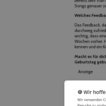
bereits sehr früh
Songs genauer zu
Welches Feedba
Das Feedback, da
durchweg zufried
wichtig, dass ei
Wochen vorher. H
kennen und ein K
Macht es für dic
Geburtstag gebuc
Anzeige
🍪 Wir hoff
Wir verwenden Co
Besuche zu analys