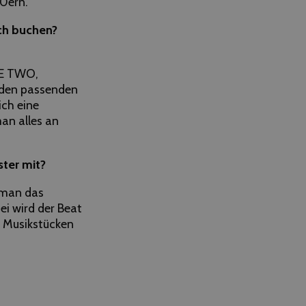
90ern.
ch buchen?
SE TWO,
 den passenden
ich eine
an alles an
ster mit?
 man das
ei wird der Beat
n Musikstücken