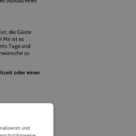
den Aufbau eines
st, die Gäste
Mir ist es
eits Tage und
enwünsche zu
chzeit oder einen
nalisieren und
enschutzhinweise