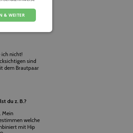
N & WEITER
ich nicht!
cksichtigen sind
mit dem Brautpaar
t du z. B.?
. Mein
 bestimmen welche
mbiniert mit Hip