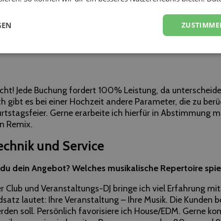
GEN
ZUSTIMME
icht! Jede Buchung fordert 100% Leistung, da unterscheide 
h gibt es bei einer Hochzeit andere Parameter, die zu berü
urtstagsfeier. Gerne erarbeite ich hierfür in Abstimmung 
en Remix.
echnik und Service
du dein Angebot? Welches musikalische Repertoire spiels
er Club und Veranstaltungs-DJ bringe ich viel Erfahrung mit
dsatz lautet: Ihre Veranstaltung – Ihre Musik. Die Kunden
rden soll. Persönlich favorisiere ich House/EDM. Gerne ko