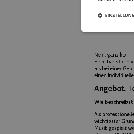
EINSTELLUN
Nein, ganz klar n
Selbstverständlic
als bei einer Geb
einen individuell
Angebot, T
Wie beschreibst 
Als professionell
wichtigster Grun
Musik gespielt we