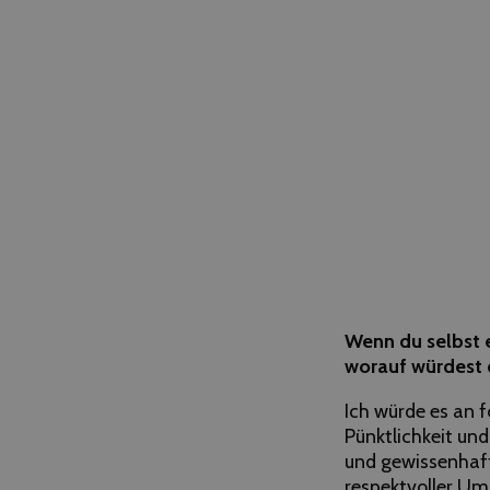
Wenn du selbst e
worauf würdest 
Ich würde es an 
Pünktlichkeit un
und gewissenhaft 
respektvoller Um