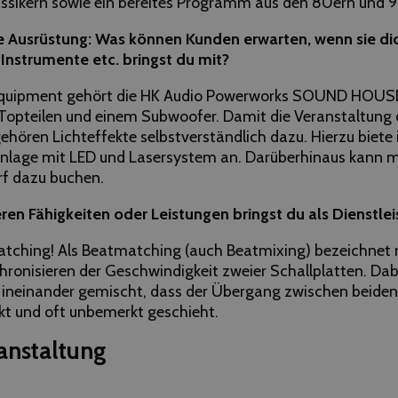
assikern sowie ein bereites Programm aus den 80ern und 
e Ausrüstung: Was können Kunden erwarten, wenn sie di
Instrumente etc. bringst du mit?
quipment gehört die HK Audio Powerworks SOUND HOU
Topteilen und einem Subwoofer. Damit die Veranstaltung
hören Lichteffekte selbstverständlich dazu. Hierzu biete 
nlage mit LED und Lasersystem an. Darüberhinaus kann m
rf dazu buchen.
n Fähigkeiten oder Leistungen bringst du als Dienstlei
atching! Als Beatmatching (auch Beatmixing) bezeichnet
ronisieren der Geschwindigkeit zweier Schallplatten. Dab
o ineinander gemischt, dass der Übergang zwischen beide
rkt und oft unbemerkt geschieht.
anstaltung