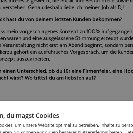
 das Interesse geweckt, die Musik, ihre Bestandteile sowie 
 verstehen. Genau deshalb liebe ich meinen Job als DJ!
ck hast du von deinem letzten Kunden bekommen?
ss mein vorgeschlagenes Konzept zu 100% aufgegangen i
en waren und eine ausgelassene Stimmung erzeugt wurde! 
ne Veranstaltung nicht erst am Abend beginnt, sondern ber
ierzu gehört ein ausführliches Vorgespräch, um die Kund
onzept auszuarbeiten.
h einen Unterschied, ob du für eine Firmenfeier, eine Ho
ht wirst? Wo trittst du am liebsten auf?
en, du magst Cookies
okies, um unsere Website optimal zu betreiben, Inhalte zu perso
ieren. So können wir dir ein besseres Nutzererlebnis bieten.
Dat