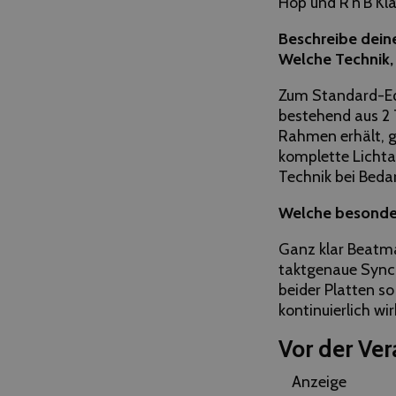
Hop und R’n’B Kl
Beschreibe dein
Welche Technik, 
Zum Standard-E
bestehend aus 2 
Rahmen erhält, ge
komplette Lichta
Technik bei Beda
Welche besondere
Ganz klar Beatm
taktgenaue Synch
beider Platten s
kontinuierlich wi
Vor der Ver
Anzeige