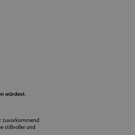
en würdest,
eter zuvorkommend
 stillvoller und