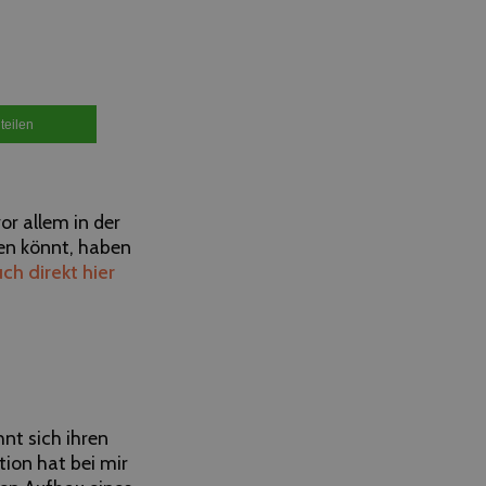
teilen
or allem in der
en könnt, haben
uch direkt hier
nt sich ihren
tion hat bei mir