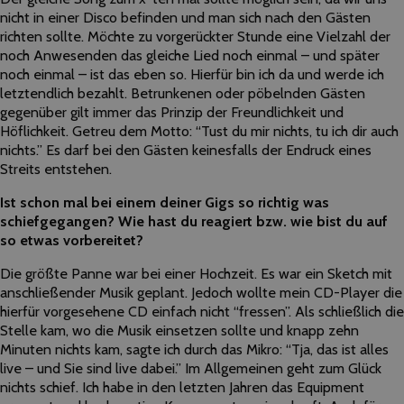
nicht in einer Disco befinden und man sich nach den Gästen
richten sollte. Möchte zu vorgerückter Stunde eine Vielzahl der
noch Anwesenden das gleiche Lied noch einmal – und später
noch einmal – ist das eben so. Hierfür bin ich da und werde ich
letztendlich bezahlt. Betrunkenen oder pöbelnden Gästen
gegenüber gilt immer das Prinzip der Freundlichkeit und
Höflichkeit. Getreu dem Motto: “Tust du mir nichts, tu ich dir auch
nichts.” Es darf bei den Gästen keinesfalls der Endruck eines
Streits entstehen.
Ist schon mal bei einem deiner Gigs so richtig was
schiefgegangen? Wie hast du reagiert bzw. wie bist du auf
so etwas vorbereitet?
Die größte Panne war bei einer Hochzeit. Es war ein Sketch mit
anschließender Musik geplant. Jedoch wollte mein CD-Player die
hierfür vorgesehene CD einfach nicht “fressen”. Als schließlich die
Stelle kam, wo die Musik einsetzen sollte und knapp zehn
Minuten nichts kam, sagte ich durch das Mikro: “Tja, das ist alles
live – und Sie sind live dabei.” Im Allgemeinen geht zum Glück
nichts schief. Ich habe in den letzten Jahren das Equipment