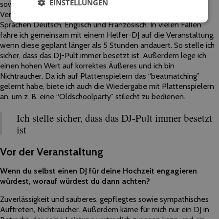
EINSTELLUNGEN
sowie eine saubere Bass-Wiedergabe und wird je nach
Veranstaltung entsprechend dimensioniert. Ich spreche die
Sprachen Deutsch, Englisch und Französisch. In vielen Fällen
fahre ich gemeinsam mit einem Helfer-DJ auf die Veranstaltung,
wenn diese geplant länger als 5 Stunden andauert. So stelle ich
sicher, dass das DJ-Pult immer besetzt ist. Außerdem lege ich
einen hohen Wert auf korrektes Äußeres und ich bin
Nichtraucher. Da ich auf Plattenspielern das “beatmatching”
gelernt habe, biete ich auch die Wiedergabe mit Plattenspielern
an, um z. B. eine “Oldschoolparty” stilecht zu bedienen.
Ich stelle sicher, dass das DJ-Pult immer besetzt
ist
Vor der Veranstaltung
Wenn du selbst einen DJ für deine Hochzeit engagieren
würdest, worauf würdest du dann achten?
Zuverlässigkeit und sauberes, gepflegtes sowie sympathisches
Auftreten, Nichtraucher. Außerdem käme für mich nur ein DJ in