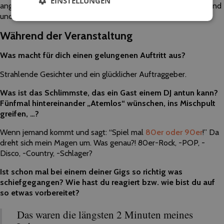
EINSTELLUNGEN
angelegt, in dem alle relevanten Informationen gespeichert sind
und die jederzeit zur Verfügung stehen.
Während der Veranstaltung
Was macht für dich einen gelungenen Auftritt aus?
Strahlende Gesichter und ein glücklicher Auftraggeber.
Was ist das Schlimmste, das ein Gast einem DJ antun kann?
Fünfmal hintereinander „Atemlos“ wünschen, ins Mischpult
greifen, …?
Wenn jemand kommt und sagt: “Spiel mal
80er oder 90er
!” Da
dreht sich mein Magen um. Was genau?! 80er-Rock, -POP, -
Disco, -Country, -Schlager?
Ist schon mal bei einem deiner Gigs so richtig was
schiefgegangen? Wie hast du reagiert bzw. wie bist du auf
so etwas vorbereitet?
Das waren die längsten 2 Minuten meines