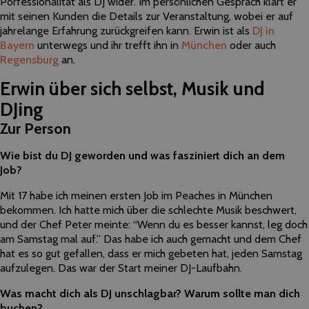
Porfessionalität als DJ wider. Im persönlichen Gespräch klärt er
mit seinen Kunden die Details zur Veranstaltung, wobei er auf
jahrelange Erfahrung zurückgreifen kann.
Erwin ist als
DJ in
Bayern
unterwegs und ihr trefft ihn in
München
oder auch
Regensburg
an.
Erwin über sich selbst, Musik und
DJing
Zur Person
Wie bist du DJ geworden und was fasziniert dich an dem
Job?
Mit 17 habe ich meinen ersten Job im Peaches in München
bekommen. Ich hatte mich über die schlechte Musik beschwert,
und der Chef Peter meinte: “Wenn du es besser kannst, leg doch
am Samstag mal auf.” Das habe ich auch gemacht und dem Chef
hat es so gut gefallen, dass er mich gebeten hat, jeden Samstag
aufzulegen. Das war der Start meiner DJ-Laufbahn.
Was macht dich als DJ unschlagbar? Warum sollte man dich
buchen?