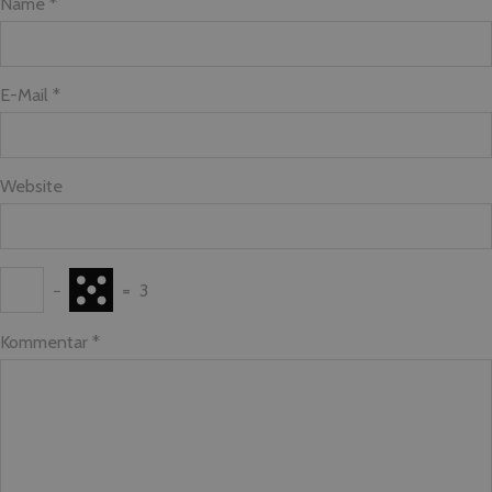
Name *
E-Mail *
Website
−
=
3
Kommentar
*