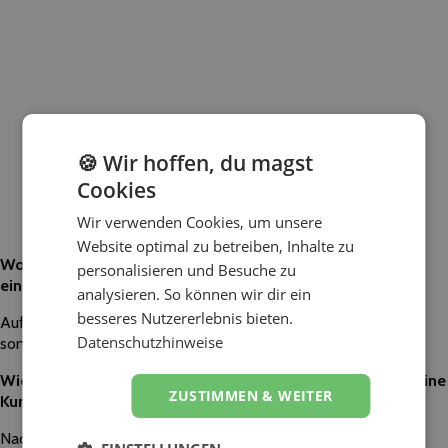
🍪 Wir hoffen, du magst
Cookies
Wir verwenden Cookies, um unsere
Website optimal zu betreiben, Inhalte zu
Worauf sollten Kunden besonders achten, wenn sie nach
personalisieren und Besuche zu
einem DJ für ihre Veranstaltung suchen?
analysieren. So können wir dir ein
besseres Nutzererlebnis bieten.
Auf ein persönliches Gespräch, am besten nicht telefonisch,
Datenschutzhinweise
sondern von Angesicht zu Angesicht.
Wie bereitest du einen Auftritt vor und wie beziehst du deine
ZUSTIMMEN & WEITER
Kunden dabei ein?
Nach dem Vorgespräch wird für jeden Kunden ein Ordner