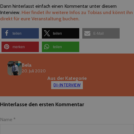
Dann hinterlasst einfach einen Kommentar unter diesem
Interview.
Hier findet ihr weitere Infos zu Tobias und könnt ihn
direkt für eure Veranstaltung buchen.
teilen
teilen
E-Mail
merken
teilen
Bela
20. Juli 2020
Aus der Kategorie
DJ-INTERVIEW
Hinterlasse den ersten Kommentar
Name *