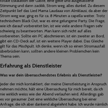
totale Eskalation der Gäste, eine geile und ausgelassene
Stimmung und dann zackkk, Strom weg, alles dunkel. Zu diesem
Zeitpunkt lief das Lied Mama Laudaaa von Almklausi, da aber der
Strom weg war, ging es für ca. 8 Minuten a capella weiter. Trotz
technischem Black Out, war es eine gelungene Party. Die Frage,
wie ich darauf vorbereitet bin, ist wie viele andere Fragen sehr
schwierig zu beantworten. Man kann sich nicht auf alles
vorbereiten. Sollte ein PC abschmieren, ist ein zweiter an Bord,
gibt ein CD-Deck auf, ist ein weitere Player dabei. Das Gleiche
gilt für das Mischpult. Ich denke, wenn ich so einen Stromausfall
überbrücken kann, sollten andere kleinen Problemchen kein
Thema sein.
Erfahrung als Dienstleister
Was war dein überraschendstes Erlebnis als Dienstleister?
Jeder der mich kontaktiert, der meine Dienstleistung in Anspruch
nehmen möchte, hält eine Überraschung für mich bereit, da ich
nie wirklich weiss wie der Abend verlaufen wird. Allerdings gab
es vor geraumer Zeit eine wirkliche Überraschung bei einer
Anfrage, die ich aber dankend abgelehnt habe. Ich wurde nämlich