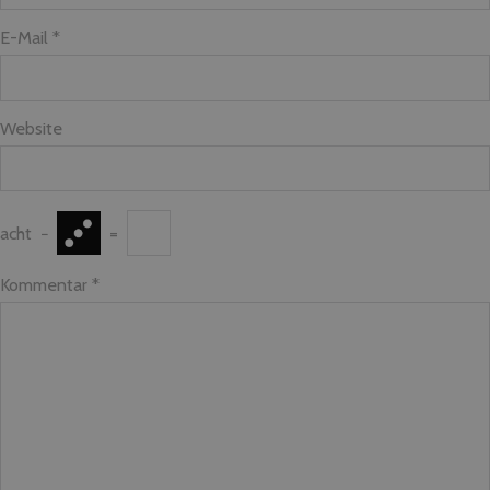
E-Mail *
Website
acht
−
=
Kommentar
*