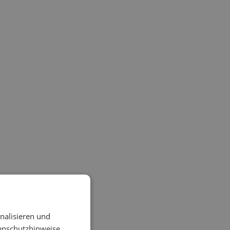
chichten will ich
nalisieren und
enschutzhinweise