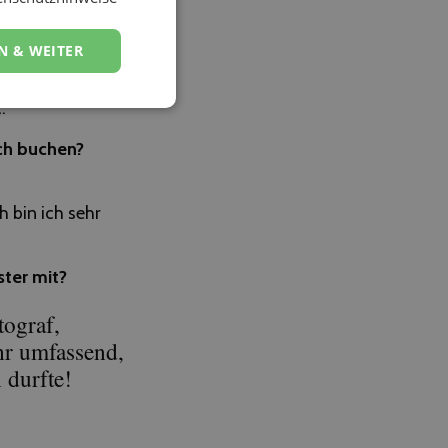
N & WEITER
.
ch buchen?
 bin ich sehr
ster mit?
tograf,
hr umfassend,
 durfte!