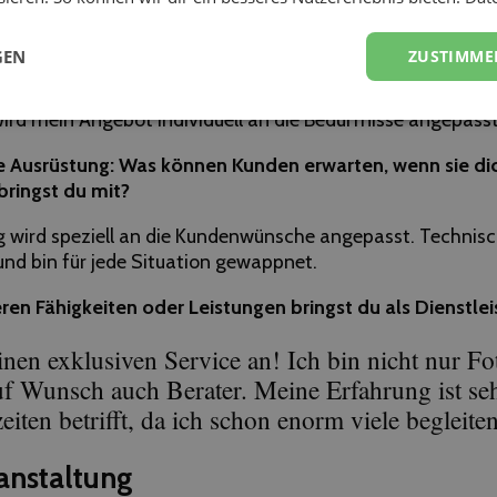
echnik und Service
GEN
ZUSTIMME
 du dein Angebot? Z. B. welche Fotos machst du gerne?
ird mein Angebot individuell an die Bedürfnisse angepasst
e Ausrüstung: Was können Kunden erwarten, wenn sie di
ringst du mit?
 wird speziell an die Kundenwünsche angepasst. Technisch
 und bin für jede Situation gewappnet.
n Fähigkeiten oder Leistungen bringst du als Dienstlei
einen exklusiven Service an! Ich bin nicht nur Fo
f Wunsch auch Berater. Meine Erfahrung ist se
iten betrifft, da ich schon enorm viele begleiten
anstaltung