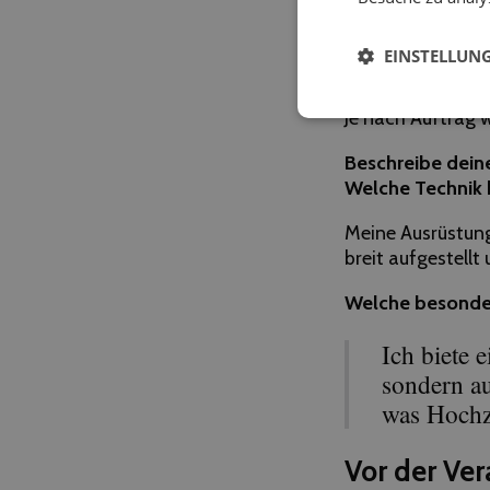
Angebot, T
EINSTELLUN
Wie beschreibst
Je nach Auftrag w
Beschreibe dein
Welche Technik b
Meine Ausrüstung
breit aufgestellt
Welche besondere
Ich biete 
sondern au
was Hochze
Vor der Ver