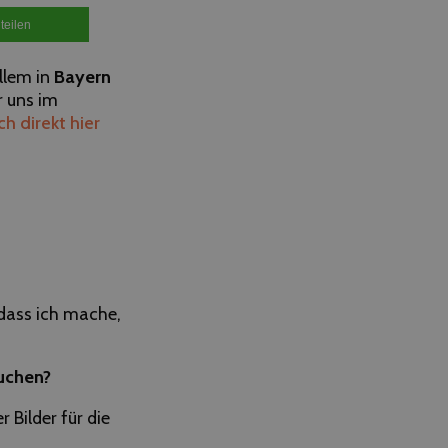
teilen
llem in
Bayern
r uns im
ch direkt hier
dass ich mache,
uchen?
 Bilder für die