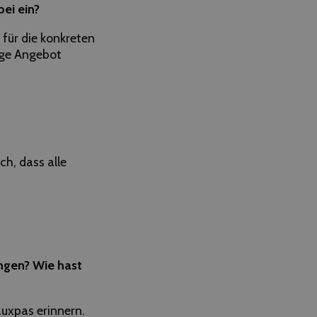
ei ein?
für die konkreten
ige Angebot
h, dass alle
angen? Wie hast
auxpas erinnern.