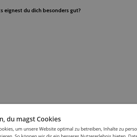
ts eignest du dich besonders gut?
en, du magst Cookies
voller Emotionen und etwas Einzigartiges. Genau diese Ges
okies, um unsere Website optimal zu betreiben, Inhalte zu perso
n festhalten.
ieren. So können wir dir ein besseres Nutzererlebnis bieten.
Dat