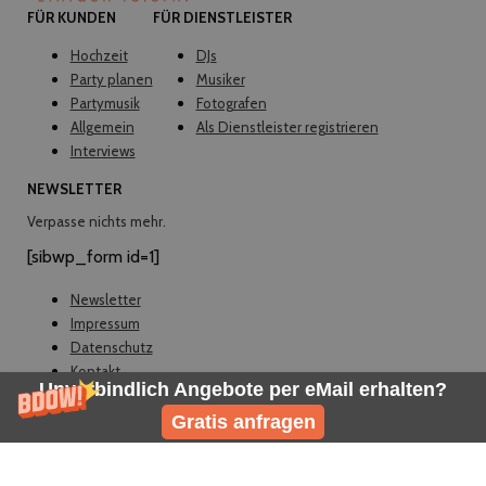
FÜR KUNDEN
FÜR DIENSTLEISTER
Hochzeit
DJs
Party planen
Musiker
Partymusik
Fotografen
Allgemein
Als Dienstleister registrieren
Interviews
NEWSLETTER
Verpasse nichts mehr.
[sibwp_form id=1]
Newsletter
Impressum
Datenschutz
Kontakt
Unverbindlich Angebote per eMail erhalten?
© EVELY 2026
Gratis anfragen