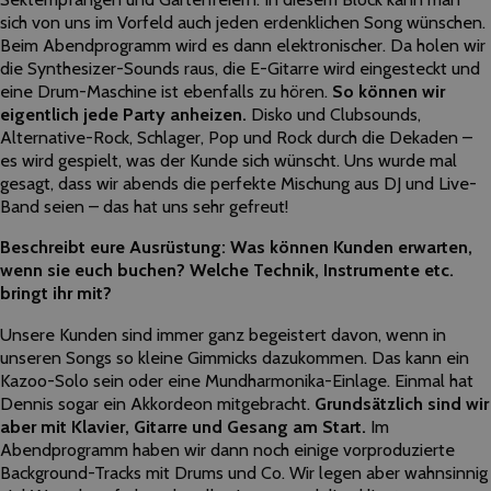
sich von uns im Vorfeld auch jeden erdenklichen Song wünschen.
Beim Abendprogramm wird es dann elektronischer. Da holen wir
die Synthesizer-Sounds raus, die E-Gitarre wird eingesteckt und
eine Drum-Maschine ist ebenfalls zu hören.
So können wir
eigentlich jede Party anheizen.
Disko und Clubsounds,
Alternative-Rock, Schlager, Pop und Rock durch die Dekaden –
es wird gespielt, was der Kunde sich wünscht. Uns wurde mal
gesagt, dass wir abends die perfekte Mischung aus DJ und Live-
Band seien – das hat uns sehr gefreut!
Beschreibt eure Ausrüstung: Was können Kunden erwarten,
wenn sie euch buchen? Welche Technik, Instrumente etc.
bringt ihr mit?
Unsere Kunden sind immer ganz begeistert davon, wenn in
unseren Songs so kleine Gimmicks dazukommen. Das kann ein
Kazoo-Solo sein oder eine Mundharmonika-Einlage. Einmal hat
Dennis sogar ein Akkordeon mitgebracht.
Grundsätzlich sind wir
aber mit Klavier, Gitarre und Gesang am Start.
Im
Abendprogramm haben wir dann noch einige vorproduzierte
Background-Tracks mit Drums und Co. Wir legen aber wahnsinnig