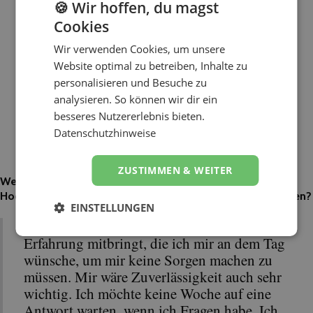
🍪 Wir hoffen, du magst
Cookies
Wir verwenden Cookies, um unsere
Website optimal zu betreiben, Inhalte zu
personalisieren und Besuche zu
analysieren. So können wir dir ein
besseres Nutzererlebnis bieten.
Datenschutzhinweise
ZUSTIMMEN & WEITER
Wenn ihr selbst einen Dienstleister wie euch für eure
Hochzeit engagieren würdet, worauf würdet ihr dann achten?
EINSTELLUNGEN
Ich würde abchecken, ob mein Künstler die
Erfahrung mitbringt, die ich mir an dem Tag
wünsche, um mir keine Sorgen machen zu
müssen. Mir wäre Zuverlässigkeit auch sehr
wichtig. Ich möchte keine Woche auf eine
Antwort warten, wenn ich Fragen habe. Ich