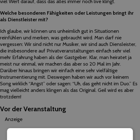
viel Wert darauf, dass das alles immer noch live klingt.
Welche besonderen Fähigkeiten oder Leistungen bringt ihr
als Dienstleister mit?
Ich glaube, wir können uns unheimlich gut in Situationen
reinfühlen und merken, was gebraucht wird. Man darf nie
vergessen: Wir sind nicht nur Musiker, wir sind auch Diensleister,
die insbesondere auf Privatveranstaltungen einfach sehr viel
mehr Erfahrung haben als der Gastgeber. Klar, man heiratet ja
meist nur einmal, wir machen das aber so 20 Mal im Jahr.
Darüber hinaus bringen wir einfach eine sehr vielfältige
Instrumentierung mit. Deswegen haben wir auch vor keinem
Song wirklich “Angst” oder sagen: “Uh, das geht nicht im Duo.” Es
mag vielleicht anders klingen als das Original. Geil wird es aber
trotzdem!
Vor der Veranstaltung
Anzeige