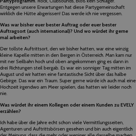
Partyprogramm
. Rock, Clubsounds, bloß kein Schlager.
Entgegen unsere Erwartungen hat diese Partygemeinschaft
wirklich die Hütte abgerissen! Das werde ich nie vergessen.
Was war bisher euer bester Auftrag oder euer bester
Auftragsort (auch international)? Und wo würdet ihr gerne
mal arbeiten?
Der tollste Auftrittsort, den wir bisher hatten, war eine winzig
kleine Kapelle mitten in den Bergen in Österreich. Man kam nur
mit ner Seilbahn hoch und oben angekommen ging es dann in
drei Richtungen steil bergab. Es war ein sonniger Tag mitten im
August und wir hatten eine fantastische Sicht über das halbe
Gebirge. Das war ein Traum. Super gerne würde ich auch mal eine
Hochzeit irgendwo am Meer spielen, das hatten wir leider noch
nie.
Was würdet ihr einem Kollegen oder einem Kunden zu EVELY
erzählen?
Ich habe über die Jahre echt schon viele Vermittlungsseiten,
Agenturen und Auftrittsbörsen gesehen und bin auch eigentlich
der Meinung, dass die mehr oder weniger alle dasselbe machen