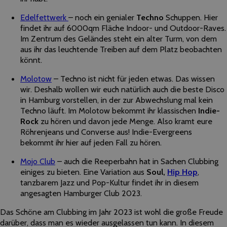
Edelfettwerk
– noch ein genialer
Techno
Schuppen. Hier
findet ihr auf 6000qm Fläche Indoor- und Outdoor-Raves.
Im Zentrum des Geländes steht ein alter Turm, von dem
aus ihr das leuchtende Treiben auf dem Platz beobachten
könnt.
Molotow
– Techno ist nicht für jeden etwas. Das wissen
wir. Deshalb wollen wir euch natürlich auch die beste Disco
in Hamburg vorstellen, in der zur Abwechslung mal kein
Techno läuft. Im Molotow bekommt ihr klassischen
Indie-
Rock
zu hören und davon jede Menge. Also kramt eure
Röhrenjeans und Converse aus! Indie-Evergreens
bekommt ihr hier auf jeden Fall zu hören.
Mojo Club
– auch die Reeperbahn hat in Sachen Clubbing
einiges zu bieten. Eine Variation aus
Soul,
Hip Hop
,
tanzbarem Jazz und Pop-Kultur findet ihr in diesem
angesagten Hamburger Club 2023.
Das Schöne am Clubbing im Jahr 2023 ist wohl die große Freude
darüber, dass man es wieder ausgelassen tun kann. In diesem