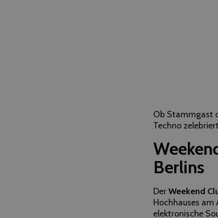
Ob Stammgast ode
Techno zelebriert
Weekend 
Berlins
Der
Weekend Cl
Hochhauses am Al
elektronische So