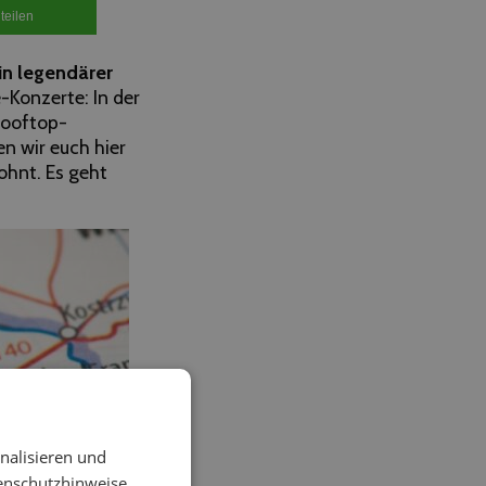
teilen
in legendärer
-Konzerte: In der
Rooftop-
en wir euch hier
lohnt. Es geht
nalisieren und
enschutzhinweise