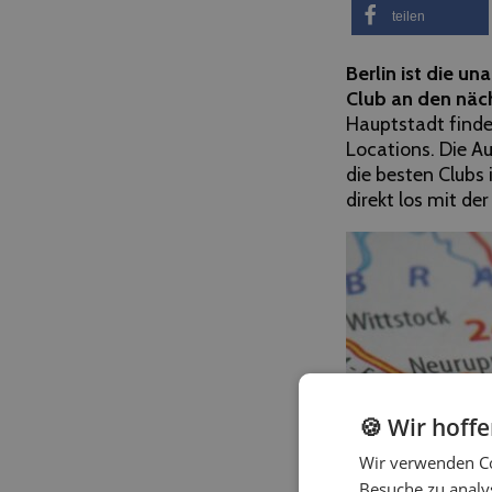
teilen
Berlin ist die u
Club an den näc
Hauptstadt finde
Locations. Die Au
die besten Clubs i
direkt los mit de
🍪 Wir hoff
Wir verwenden Co
Besuche zu analys