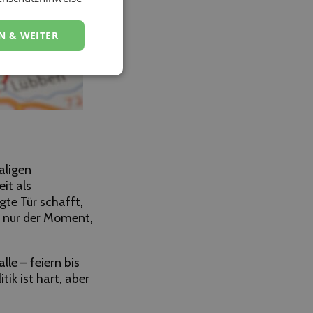
N & WEITER
aligen
it als
gte Tür schafft,
 – nur der Moment,
le – feiern bis
ik ist hart, aber