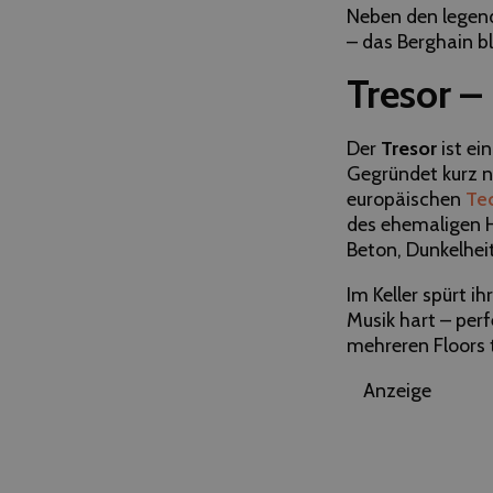
Neben den legend
– das Berghain bl
Tresor –
Der
Tresor
ist ei
Gegründet kurz n
europäischen
Te
des ehemaligen He
Beton, Dunkelheit
Im Keller spürt ih
Musik hart – perf
mehreren Floors 
Anzeige