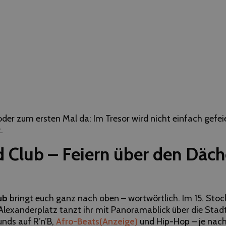
r zum ersten Mal da: Im Tresor wird nicht einfach gefeier
.
Club – Feiern über den Däch
ub
bringt euch ganz nach oben – wortwörtlich. Im 15. Stoc
exanderplatz tanzt ihr mit Panoramablick über die Stadt.
unds auf R’n’B,
Afro-Beats
(Anzeige)
und Hip-Hop – je nach