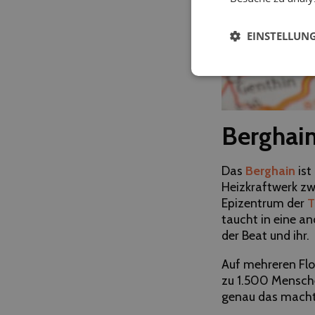
EINSTELLUN
Berghain
Das
Berghain
ist
Heizkraftwerk zwi
Epizentrum der
T
taucht in eine an
der Beat und ihr.
Auf mehreren Flo
zu 1.500 Menschen
genau das macht 