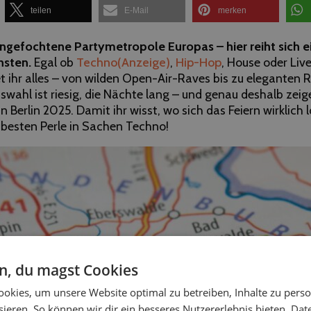
teilen
E-Mail
merken
nangefochtene Partymetropole Europas – hier reiht sich e
hsten.
Egal ob
Techno
(Anzeige)
,
Hip-Hop
, House oder Live
t ihr alles – von wilden Open-Air-Raves bis zu eleganten 
swahl ist riesig, die Nächte lang – und genau deshalb zeig
n Berlin 2025. Damit ihr wisst, wo sich das Feiern wirklich 
r besten Perle in Sachen Techno!
en, du magst Cookies
okies, um unsere Website optimal zu betreiben, Inhalte zu perso
ieren. So können wir dir ein besseres Nutzererlebnis bieten.
Dat