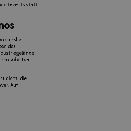
unstevents statt
hnos
promisslos.
ten des
Industriegelände
hen Vibe treu:
t dicht, die
 war. Auf