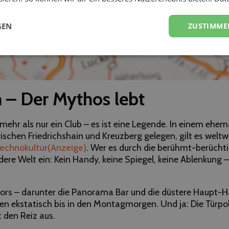
GEN
ZUSTIMME
 – Der Mythos lebt
 mehr als nur ein Club – es ist eine Legende. In einem ehem
schen Friedrichshain und Kreuzberg gelegen, gilt es weltwe
echnokultur
(Anzeige)
. Wer es durch die berühmt-berüchti
dere Welt ein: Kein Handy, keine Spiegel, keine Ablenkung
ors – darunter die Panorama Bar und die düstere Haupt-Hal
 ekstatisch bis in den Montagmorgen. Und ja: Die Türpolit
den Reiz aus.